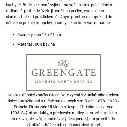
kuchyně. Bude se krásně vyjímat na vašem stole při snídani s
rodinou či přáteli. Můžete ji použít na pečivo, ovoce nebo
sladkosti, ale je i praktickým úložným prostorem například do
dětského pokoje, koupelny, chodby... kamkoliv vás napadne.
Rozměry jsou 17 x 21 cm
Materiál 100% bavlna
Kolekce dánské značky Green Gate vychází z unikátního archivu
tisíce starožitnosti a ručně malovaných vzorů z let 1878 - 1920 z
Francie. Firmu založili Mona a Jesper Christiansen v roce
1993. Svými produkty, a především motivy, se vrací k tradicím
venkova, ale svůj skandinávský designerský um promítá do
výrobků odrážejících současný životní styl.