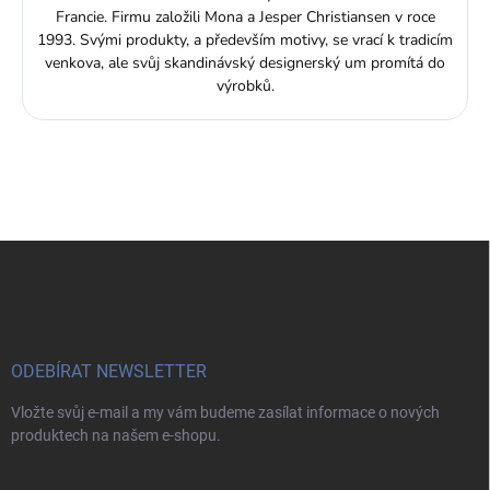
Francie. Firmu založili Mona a Jesper Christiansen v roce
1993. Svými produkty, a především motivy, se vrací k tradicím
venkova, ale svůj skandinávský designerský um promítá do
výrobků.
Z
á
p
a
t
í
ODEBÍRAT NEWSLETTER
Vložte svůj e-mail a my vám budeme zasílat informace o nových
produktech na našem e-shopu.