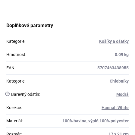
Doplňkové parametry
Kategorie
:
Košíky a ošatky
Hmotnost
:
0.09 kg
EAN
:
5707463438955
Kategorie
:
Chlebníky
?
Barevný odstín
:
Modrá
Kolekce
:
Hannah White
Materiál
:
100% bavlna, výplň 100% polyester
Rozměr
:
17 x 21 cm