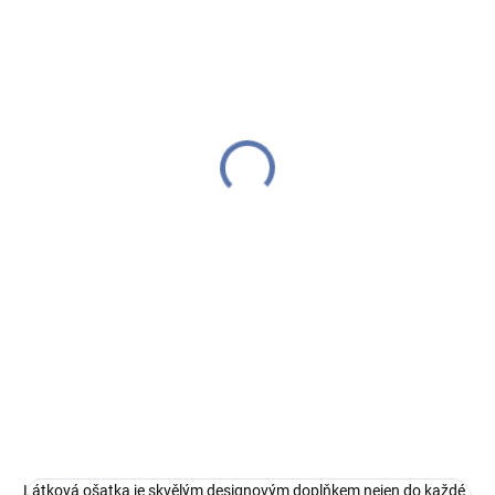
IHNED K ODESLÁNÍ
(1 KS)
Green Gate bavlněná
ošatka Ailis Pale Blue
494 Kč
Do košíku
Látková ošatka je skvělým
designovým doplňkem nejen do
každé kuchyně. Bude se krásně
vyjímat na vašem stole při
snídani s rodinou či
přáteli. Můžete ji použít na
pečivo,...
Látková ošatka je skvělým designovým doplňkem nejen do každé