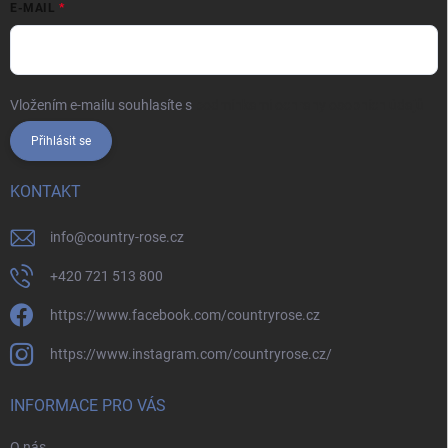
E-MAIL
Vložením e-mailu souhlasíte s
podmínkami ochrany osobních údajů
Přihlásit se
KONTAKT
info
@
country-rose.cz
+420 721 513 800
https://www.facebook.com/countryrose.cz
https://www.instagram.com/countryrose.cz/
INFORMACE PRO VÁS
O nás