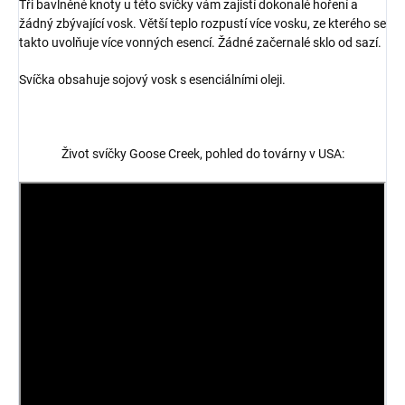
Tři bavlněné knoty u této svíčky vám zajistí dokonalé hoření a
žádný zbývající vosk. Větší teplo rozpustí více vosku, ze kterého se
takto uvolňuje více vonných esencí. Žádné začernalé sklo od sazí.
Svíčka obsahuje sojový vosk s esenciálními oleji.
Život svíčky Goose Creek, pohled do továrny v USA: