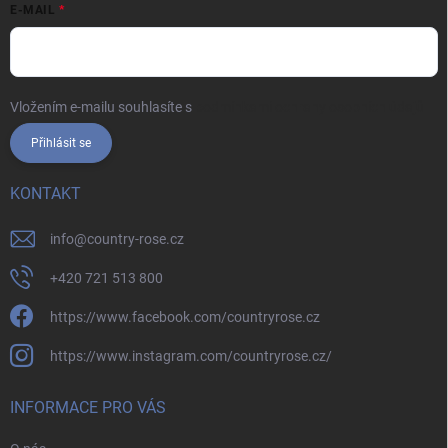
E-MAIL
Vložením e-mailu souhlasíte s
podmínkami ochrany osobních údajů
Přihlásit se
KONTAKT
info
@
country-rose.cz
+420 721 513 800
https://www.facebook.com/countryrose.cz
https://www.instagram.com/countryrose.cz/
INFORMACE PRO VÁS