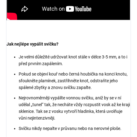
Jak nejlépe vypálit svíčku?
Je velmi důležité udržovat knot stále v délce 3-5 mm, a to i
před prvním zapálením.
Pokud se objeví kouř nebo černá houbička na konci knotu,
sfoukněte plamínek, zastřihněte knot, odstraňte jeho
spálené zbytky a znovu svíčku zapalte.
Nejrovnoměrněji vypálíte vonnou svíčku, aniž by se v ní
udělal „tunel“ tak, že necháte vždy rozpustit vosk až ke kraji
sklenice. Tak se z vosku vytvoří hladinka, která uvolňuje
vůni nejintenzivněji.
Svíčku nikdy nepalte v průvanu nebo na nerovné ploše.