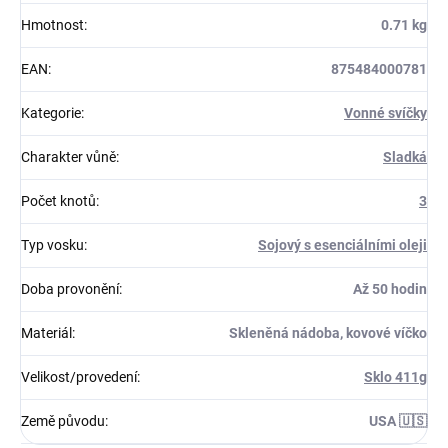
Hmotnost
:
0.71 kg
EAN
:
875484000781
Kategorie
:
Vonné svíčky
Charakter vůně
:
Sladká
Počet knotů
:
3
Typ vosku
:
Sojový s esenciálními oleji
Doba provonění
:
Až 50 hodin
Materiál
:
Skleněná nádoba, kovové víčko
Velikost/provedení
:
Sklo 411g
Země původu
:
USA 🇺🇸