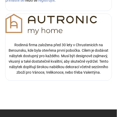
přihlaste se
nebo se
registrujte
.
Rodinná firma založena před 30 lety v Chrustenicích na
Berounsku, kde byla otevřena první pobočka.
Cílem je dodávat
nábytek dostupný pro každého. Musí být designově zajímavý,
vkusný a také dostatečně kvalitní, aby skutečně vydržel. Tento
nábytek doplňují širokou nabídkou dekorací včetně sezónního
zboží pro Vánoce, Velikonoce, nebo třeba Valentýna.
Z