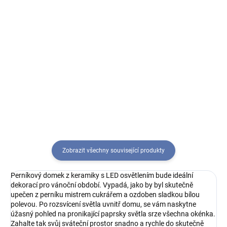
613 Kč
723 Kč
Do košíku
Do košíku
Keramický patrový domek se
Keramický patrový domek se
světle modrou fasádou a hnědou
světle hnědou fasádou a béžovou
stříškou je skvělou dekorací na
stříškou je skvělou dekorací na
dlouhé podzimní a zimní večery.
dlouhé podzimní a zimní večery.
Je v něm prostor pro čajovou
Je v něm prostor pro čajovou
svíčku, což umožňuje...
svíčku, což umožňuje...
Zobrazit všechny související produkty
Perníkový domek z keramiky s LED osvětlením bude ideální
dekorací pro vánoční období. Vypadá, jako by byl skutečně
upečen z perníku mistrem cukrářem a ozdoben sladkou bílou
polevou. Po rozsvícení světla uvnitř domu, se vám naskytne
úžasný pohled na pronikající paprsky světla srze všechna okénka.
Zahalte tak svůj sváteční prostor snadno a rychle do skutečně