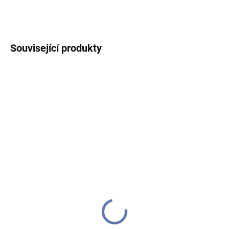
ZEPTAT SE
HLÍDAT
Související produkty
DODÁME DO TÝDNE
IHNED K ODESLÁNÍ
(>10 KS)
(1 KS)
Domeček keramický -
Domeček keramický -
patrový, na čajovou
patrový, na čajovou
svíčku, modrý
svíčku, hnědý