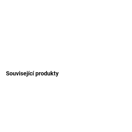
DORUČENÍ
Porcelánový hrneček s ouškem na vaši oblíbenou kávu nebo čaj v
novém květinovém vzoru vnese veselou jarní náladu do každé
kuchyně. Hrnek je vhodný do mikrovlné trouby i myčky.
DETAILNÍ INFORMACE
ZEPTAT SE
HLÍDAT
Související produkty