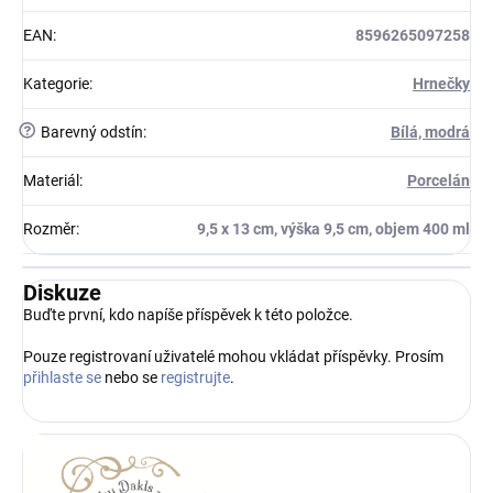
EAN
:
8596265097258
Kategorie
:
Hrnečky
?
Barevný odstín
:
Bílá, modrá
Materiál
:
Porcelán
Rozměr
:
9,5 x 13 cm, výška 9,5 cm, objem 400 ml
Diskuze
Buďte první, kdo napíše příspěvek k této položce.
Pouze registrovaní uživatelé mohou vkládat příspěvky. Prosím
přihlaste se
nebo se
registrujte
.