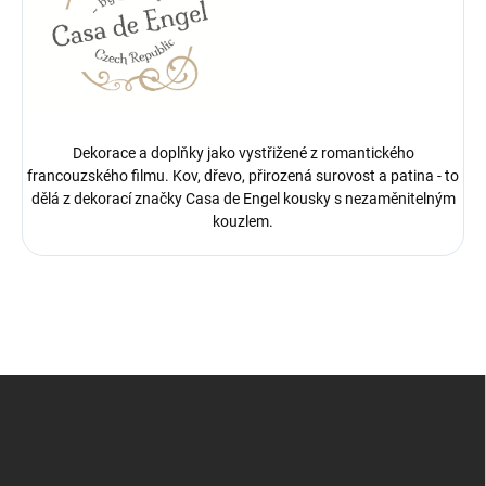
Dekorace a doplňky jako vystřižené z romantického
francouzského filmu. Kov, dřevo, přirozená surovost a patina - to
dělá z dekorací značky Casa de Engel kousky s nezaměnitelným
kouzlem.
Z
á
p
a
t