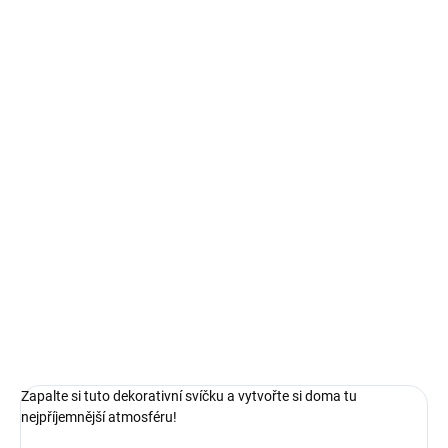
MŮŽEME DORUČIT DO:
ZVOLTE VARIANTU
MOŽNOSTI DORUČENÍ
−
+
Přidat do košíku
Tyto ekologické svíčky značky Bolsius ve tvaru válce jsou
vyrobeny z kvalitního přírodního rostlinného vosku (min.
25%) a parafínu, obal je bez plastu a neobsahují žádný
palmový olej ani živočišný tuk.
DETAILNÍ INFORMACE
ZEPTAT SE
HLÍDAT
Zapalte si tuto dekorativní svíčku a v
ytvořte si doma tu
nejpříjemnější atmosféru!