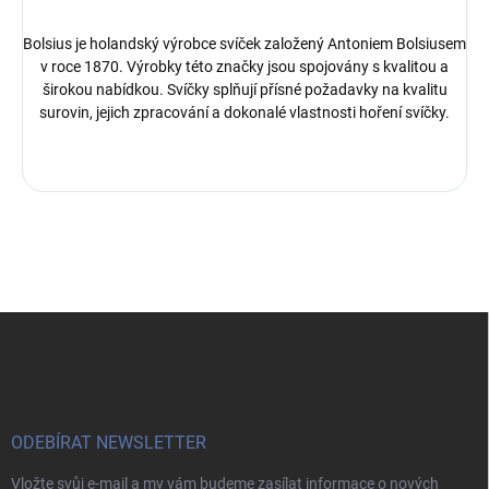
Bolsius je holandský výrobce svíček založený Antoniem Bolsiusem
v roce 1870. Výrobky této značky jsou spojovány s kvalitou a
širokou nabídkou. Svíčky splňují přísné požadavky na kvalitu
surovin, jejich zpracování a dokonalé vlastnosti hoření svíčky.
Z
á
p
a
t
í
ODEBÍRAT NEWSLETTER
Vložte svůj e-mail a my vám budeme zasílat informace o nových