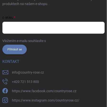
produktech na našem e-shopu.
E-MAIL
Vložením e-mailu souhlasíte s
podmínkami ochrany osobních údajů
Přihlásit se
KONTAKT
info
@
country-rose.cz
+420 721 513 800
https://www.facebook.com/countryrose.cz
https://www.instagram.com/countryrose.cz/