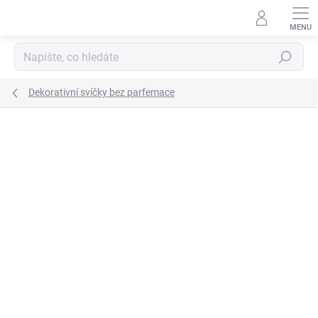
Přejít
na
obsah
Hledat
Dekorativní svíčky bez parfemace
Podrobnosti hodnocení
Neohodnoceno
ZNAČKA:
BOLSIUS