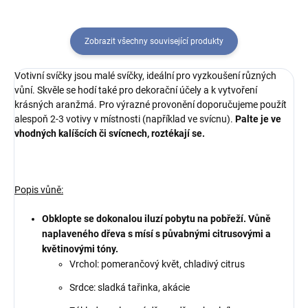
Zobrazit všechny související produkty
Votivní svíčky jsou malé svíčky, ideální pro vyzkoušení různých
vůní. Skvěle se hodí také pro dekorační účely a k vytvoření
krásných aranžmá. Pro výrazné provonění doporučujeme použít
alespoň 2-3 votivy v místnosti (například ve svícnu).
Palte je ve
vhodných kalíšcích či svícnech, roztékají se.
Popis vůně:
Obklopte se dokonalou iluzí pobytu na pobřeží. Vůně
naplaveného dřeva s mísí s půvabnými citrusovými a
květinovými tóny.
Vrchol: pomerančový květ, chladivý citrus
Srdce: sladká tařinka, akácie