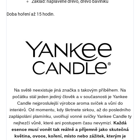
Základ: naplavené dřevo, dřevo bavlníku
Doba hoření až 15 hodin.
Na světě neexistuje jiná značka s takovým příběhem. Na
počátku stál jeden jediný člověk a v současnosti je Yankee
Candle nejproslulejší výrobce aroma svíček a vůní do
interiérů. Od momentu, kdy škrtnete sirkou, až do posledního
zaplápolání plamínku, uvolňují vonné svíčky Yankee Candle ty
nejhezčí vůně, které ani postupem času nevymizí.
Každá
esence musí vonět tak reálně a příjemně jako skutečná
květina, ovoce, koření, místo nebo zážitek, kterým je