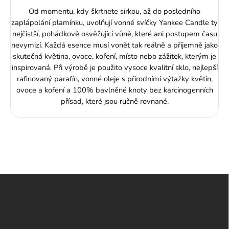
Od momentu, kdy škrtnete sirkou, až do posledního
zaplápolání plamínku, uvolňují vonné svíčky Yankee Candle ty
nejčistší, pohádkově osvěžující vůně, které ani postupem času
nevymizí. Každá esence musí vonět tak reálně a příjemně jako
skutečná květina, ovoce, koření, místo nebo zážitek, kterým je
inspirovaná. Při výrobě je použito vysoce kvalitní sklo, nejlepší
rafinovaný parafín, vonné oleje s přírodními výtažky květin,
ovoce a koření a 100% bavlněné knoty bez karcinogenních
přísad, které jsou ručně rovnané.
Z
á
p
a
t