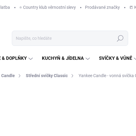
latba
⭐️ Country klub věrnostní slevy
Prodávané značky
📒 
Hledat
 & DOPLŇKY
KUCHYŇ & JÍDELNA
SVÍČKY & VŮNĚ
 Candle
Střední svíčky Classic
Yankee Candle - vonná svíčka C
NAČKA:
YANKEE CANDLE
749 Kč
300 K
248 Kč bez DPH
Měrná
IHNED K ODESLÁNÍ
(1 KS)