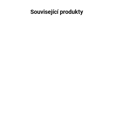
Související produkty
AKCE
AKCE
VÝPRODEJ
VÝPRO
LETNÍ VŮNĚ
IHNED K ODESLÁNÍ
(7 KS)
Yankee Candle - vonná
Ya
svíčka Coconut Rice
sví
Cream (Krém s
(C