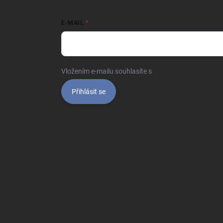
E-MAIL
Vložením e-mailu souhlasíte s
podmínkami ochrany o
Přihlásit se