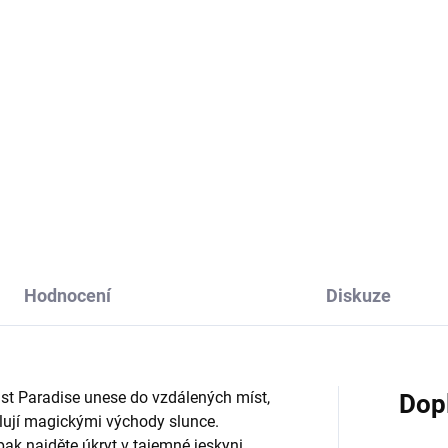
1g
0 Kč
300 Kč
Do košíku
Do košíku
ivá záře plamínku svíčky vás
Vznešená, čistá, něžná. Místo
do útulné chaty v zimní
kam na své zahradě zajdete
ině - vzduch je naplněný vůní
nejraději - přeci tam, kde pěst
vice, koření a zemitých tónů.
bělostné kamélie.
Hodnocení
Diskuze
ast Paradise unese do vzdálených míst,
Dop
lují magickými východy slunce.
 pak najděte úkryt v tajemné jeskyni