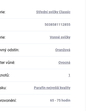
rie
:
Střední svíčky Classic
5038581112855
rie
:
Vonné svíčky
vný odstín
:
Oranžová
ter vůně
:
Ovocná
knotů
:
1
sku
:
Parafín nejvyšší kvality
rovonění
:
65 - 75 hodin