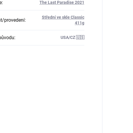
e
:
The Last Paradise 2021
Střední ve skle Classic
st/provedení
:
411g
původu
:
USA/CZ 🇺🇸