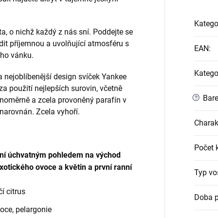
Katego
a, o nichž každý z nás sní. Poddejte se
it příjemnou a uvolňující atmosféru s
EAN
:
ého vánku.
Katego
a nejoblíbenější design svíček Yankee
 použití nejlepších surovin, včetně
?
Bare
vnoměrně a zcela provoněný parafín v
 narovnán. Zcela vyhoří.
Charak
Počet 
ění úchvatným pohledem na východ
xotického ovoce a květin a první ranní
Typ vo
čí citrus
Doba p
voce, pelargonie