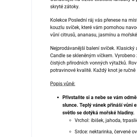
skryté zátoky.
Kolekce Poslední ráj vás přenese na míst
kouzlu svíček, které vám pomohou navod
vůní citrusů, ananasu, jasmínu a mořsk
Nejprodávanější balení svíček. Klasický 
Candle se skleněným víčkem. Vyrobeno za
čistých přírodních vonných výtažků. Ro
potravinové kvalitě. Každý knot je ručně
Popis vůně:
Přivstaňte si a nebe se vám odm
slunce. Teplý vánek přináší vůni e
světlo se dotýká mořské hladiny.
Vrchol: ibišek, jahoda, trpasli
Srdce: nektarinka, červené o