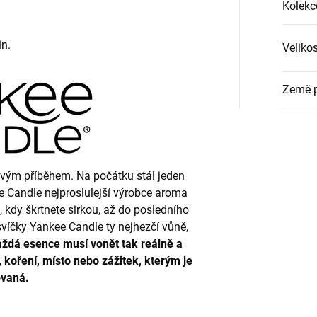
Kolekc
m
in.
Veliko
Země 
kovým příběhem. Na počátku stál jeden
ee Candle nejproslulejší výrobce aroma
, kdy škrtnete sirkou, až do posledního
svíčky Yankee Candle ty nejhezčí vůně,
ždá esence musí vonět tak reálně a
 koření, místo nebo zážitek, kterým je
ovaná.