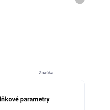
produkt
300 Kč
Do košíku
,
Výrazně lahodná svěží ovocná
vůně. Osvěžení za slunného dne
ujete
vám přinese šťavnatý sorbet s
popraškem kandovaných
okvětních lístků růže.
Značka
lňkové parametry