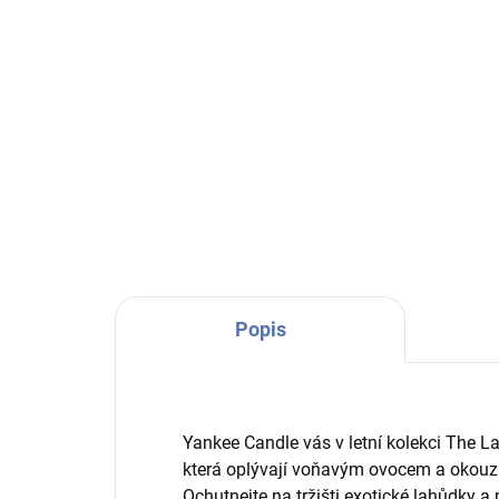
kokosovou rýží) 411g
41
300 Kč
30
Do košíku
Krém s kokosovou rýží. Sladká
Hřej
krémová pochoutka s
zve 
aromatickou rýží a voňavým
kraj
kokosem, čerstvě naservírovaná
boro
na tržišti přímo u oceánu.
Popis
Yankee Candle vás v letní kolekci The L
která oplývají voňavým ovocem a okouz
Ochutnejte na tržišti exotické lahůdky a