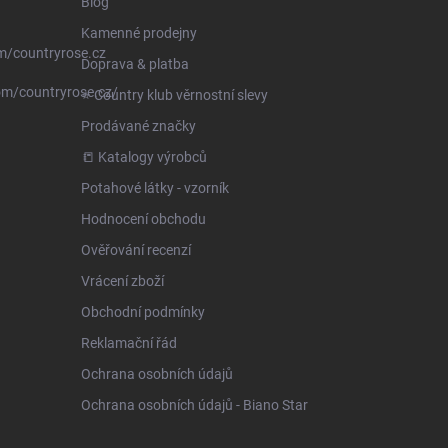
Blog
Kamenné prodejny
m/countryrose.cz
Doprava & platba
om/countryrose.cz/
⭐️ Country klub věrnostní slevy
Prodávané značky
📒 Katalogy výrobců
Potahové látky - vzorník
Hodnocení obchodu
Ověřování recenzí
Vrácení zboží
Obchodní podmínky
Reklamační řád
Ochrana osobních údajů
Ochrana osobních údajů - Biano Star