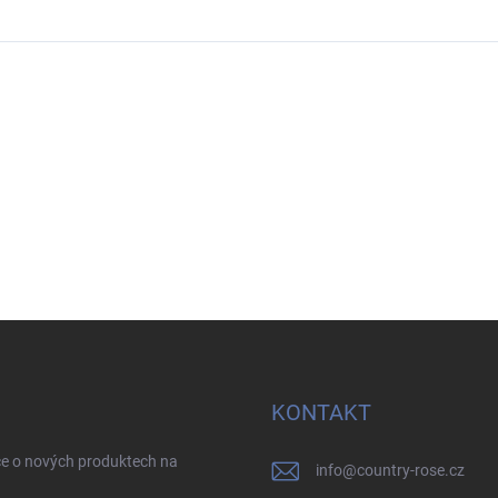
KONTAKT
ce o nových produktech na
info
@
country-rose.cz