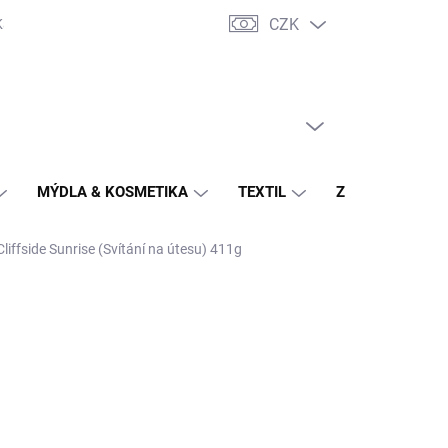
CZK
Katalogy výrobců
Potahové látky - vzorník
Hodnocení obchodu
PRÁZDNÝ KOŠÍK
NÁKUPNÍ
KOŠÍK
MÝDLA & KOSMETIKA
TEXTIL
ZAHRADA
liffside Sunrise (Svítání na útesu) 411g
č
/ ks