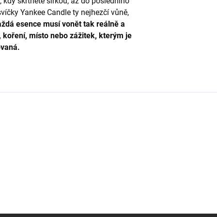
kdy škrtnete sirkou, až do posledního
svíčky Yankee Candle ty nejhezčí vůně,
ždá esence musí vonět tak reálně a
 koření, místo nebo zážitek, kterým je
ovaná.