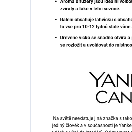
Aroma difuzéry jsou ideální volbo
zvířaty a také v letní sezóně.
Balení obsahuje lahvičku s obsah
to vše pro 10-12 týdnů stálé vůně.
Dřevěné víčko se snadno otvírá 
se rozložit a uvolňovat do místno
Na světě neexistuje jiná značka s ta
jediný člověk a v současnosti je Yank