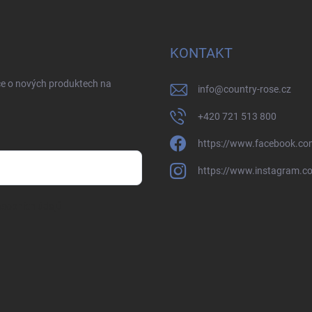
KONTAKT
ce o nových produktech na
info
@
country-rose.cz
+420 721 513 800
https://www.facebook.co
https://www.instagram.c
sobních údajů