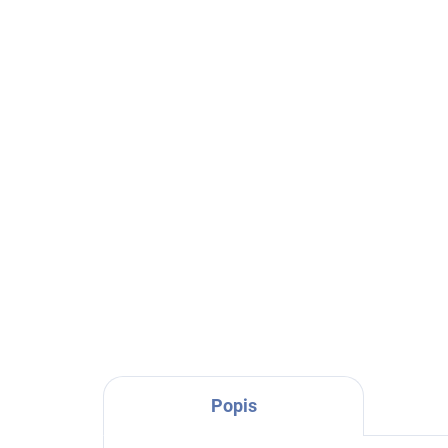
(1 KS)
Yankee Candle - náhradní
Ya
tyčinky pre-fragranced
tyč
aroma difuzér, Pink
aro
Sands (Růžové písky)
399 Kč
(Va
39
Do košíku
Popis