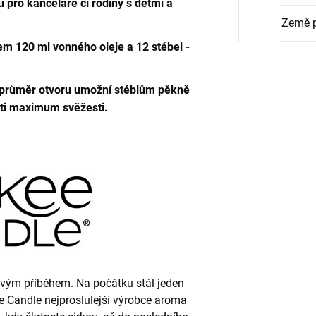
u pro kanceláře či rodiny s dětmi a
Země 
em 120 ml vonného oleje a 12 stébel -
a průměr otvoru umožní stéblům pěkně
sti maximum svěžesti.
kovým příběhem. Na počátku stál jeden
ee Candle nejproslulejší výrobce aroma