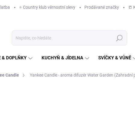
latba
⭐️ Country klub věrnostní slevy
Prodávané značky
📒 
Hledat
 & DOPLŇKY
KUCHYŇ & JÍDELNA
SVÍČKY & VŮNĚ
ee Candle
Yankee Candle - aroma difuzér Water Garden (Zahradní 
NAČKA:
YANKEE CANDLE
628 Kč
/ ks
519 Kč bez DPH
Měrná
IHNED K ODESLÁNÍ
(2 KS)