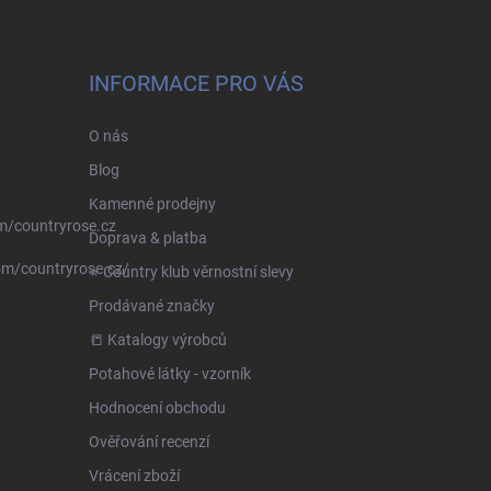
INFORMACE PRO VÁS
O nás
Blog
Kamenné prodejny
m/countryrose.cz
Doprava & platba
om/countryrose.cz/
⭐️ Country klub věrnostní slevy
Prodávané značky
📒 Katalogy výrobců
Potahové látky - vzorník
Hodnocení obchodu
Ověřování recenzí
Vrácení zboží