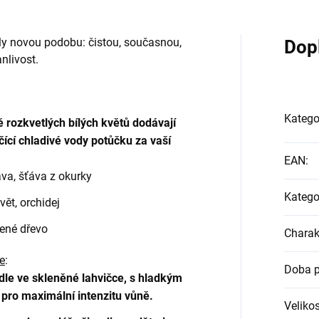
ly novou podobu: čistou, současnou,
Dop
nlivost.
Katego
 rozkvetlých bílých květů dodávají
cí chladivé vody potůčku za vaší
EAN
:
ráva, šťáva z okurky
Katego
vět, orchidej
vené dřevo
Charak
e
:
Doba p
le ve skleněné lahvičce, s hladkým
pro maximální intenzitu vůně.
Veliko