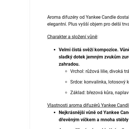
Aroma difuzéry od Yankee Candle dosta
elegantní. Plus vyšší objem pro delší trva
Charakter a složení vůně
:
Velmi čistá svěží kompozice. Vůně
sladký dotek jemným zvukům zurčí
zahradou.
Vrchol: růžová lilie, divoká t
Srdce: konvalinka, lotosový k
Základ: březová kůra, napla
Vlastnosti aroma difuzérů Yankee Candl
Nejkrásnější vůně od Yankee Cand
dřevěným víčkem a mnoha stébly 