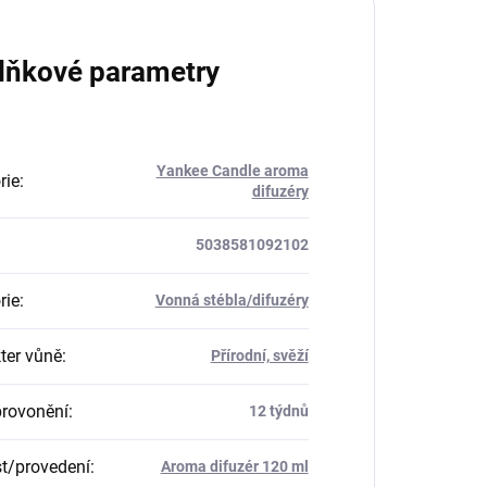
lňkové parametry
Yankee Candle aroma
rie
:
difuzéry
5038581092102
rie
:
Vonná stébla/difuzéry
ter vůně
:
Přírodní, svěží
rovonění
:
12 týdnů
st/provedení
:
Aroma difuzér 120 ml