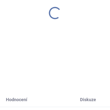
IHNED K ODESLÁNÍ
(
(1 KS)
Yankee Candle - arom
nkee Candle - náhradní
difuzér Fresh Cut Rose
inky pre-fragranced
(Čerstvě nařezané růž
ma difuzér, Vanilla
88 ml
599 Kč
nilka)
9 Kč
Do košíku
Do košíku
Nádherná kompozice čerstvě
nařezaných růží z anglické
zahrady. Tato klasická oblíbe
vůně patří mezi tzv. „platinové
vůně“, 14 světově
nejprodávanějších svíček od..
Hodnocení
Diskuze