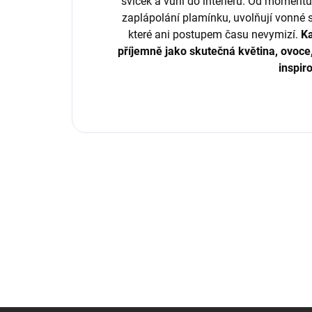
svíček a vůní do interiérů.
Od momentu, 
zaplápolání plamínku, uvolňují vonné 
které ani postupem času nevymizí.
Ka
příjemně jako skutečná květina, ovoce,
inspir