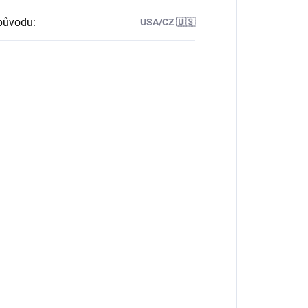
původu
:
USA/CZ 🇺🇸