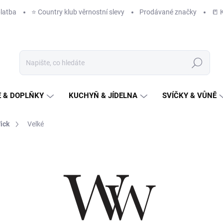
latba
⭐️ Country klub věrnostní slevy
Prodávané značky
📒 
Hledat
 & DOPLŇKY
KUCHYŇ & JÍDELNA
SVÍČKY & VŮNĚ
ick
Velké