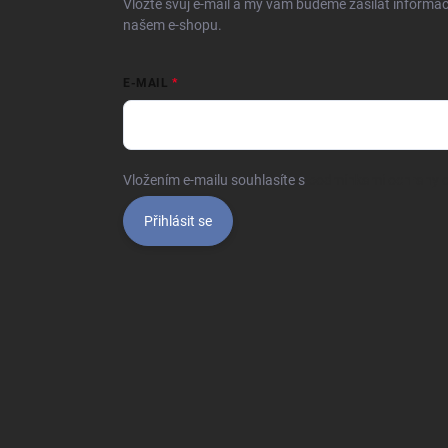
Vložte svůj e-mail a my vám budeme zasílat informa
našem e-shopu.
E-MAIL
Vložením e-mailu souhlasíte s
podmínkami ochrany o
Přihlásit se