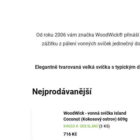
Od roku 2006 vám značka WoodWick® přináší kr
zážitku z pálení vonných svíček jedinečný 
Elegantně tvarovaná velká svíčka s typickým 
Nejprodávanější
WoodWick - vonná svíčka Island
Coconut (Kokosový ostrov) 609g
IHNED K ODESLÁNÍ
(3 KS)
716 Kč