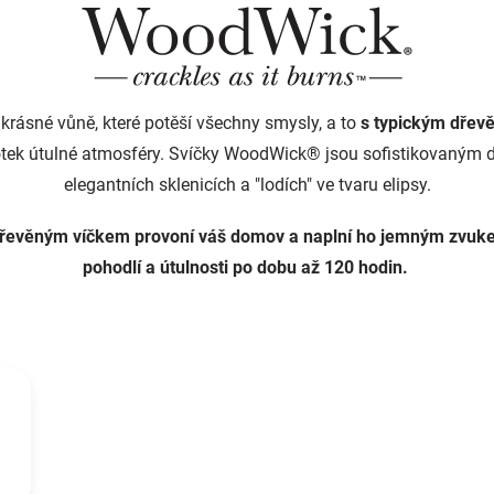
ásné vůně, které potěší všechny smysly, a to
s typickým dřevě
dotek útulné atmosféry. Svíčky WoodWick® jsou sofistikovaným 
elegantních sklenicích a "lodích" ve tvaru elipsy.
dřevěným víčkem provoní váš domov a naplní ho jemným zvuke
pohodlí a útulnosti po dobu až 120 hodin.