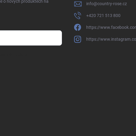
ce o nových produktech na
info
@
country-rose.cz
+420 721 513 800
https://www.facebook.co
https://www.instagram.c
sobních údajů