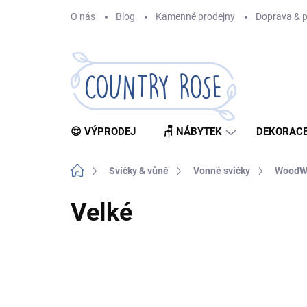
Přejít
O nás
Blog
Kamenné prodejny
Doprava & p
na
obsah
😍 VÝPRODEJ
🪑 NÁBYTEK
DEKORACE
Domů
Svíčky & vůně
Vonné svíčky
WoodW
Velké