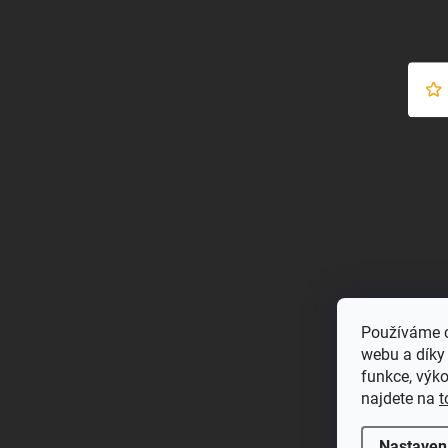
Používáme c
webu a díky
funkce, výk
najdete na
t
Nastaven