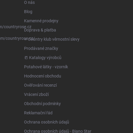
O nás
Blog
Kamenné prodejny
m/countryrose.cz
Doprava & platba
om/countryrose.cz/
⭐️ Country klub věrnostní slevy
Prodávané značky
📒 Katalogy výrobců
Potahové látky - vzorník
Hodnocení obchodu
Ověřování recenzí
Vrácení zboží
Obchodní podmínky
Reklamační řád
Ochrana osobních údajů
Ochrana osobních údajů - Biano Star