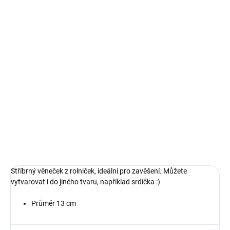
10.8.2026
MOŽNOSTI
DORUČENÍ
−
+
Přidat do košíku
Stříbrný věneček z rolniček, ideální pro zavěšení. Můžete
vytvarovat i do jiného tvaru, například srdíčka :)
DETAILNÍ INFORMACE
ZEPTAT SE
HLÍDAT
Stříbrný věneček z rolniček, ideální pro zavěšení. Můžete
vytvarovat i do jiného tvaru, například srdíčka :)
Průměr 13 cm