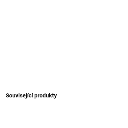
DORUČIT DO:
7.8.2026
MOŽNOSTI
DORUČENÍ
−
+
Přidat do košíku
Medvídek visící na věnci, krásná vánoční dekorace k zavěšení.
DETAILNÍ INFORMACE
ZEPTAT SE
HLÍDAT
Související produkty