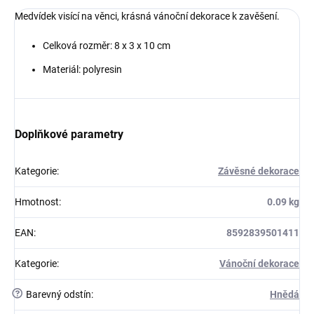
Medvídek visící na věnci, krásná vánoční dekorace k zavěšení.
Celková rozměr: 8 x 3 x 10 cm
Materiál: polyresin
Doplňkové parametry
Kategorie
:
Závěsné dekorace
Hmotnost
:
0.09 kg
EAN
:
8592839501411
Kategorie
:
Vánoční dekorace
?
Barevný odstín
:
Hnědá