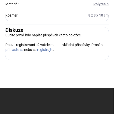
Materiál
:
Polyresin
Rozměr
:
8 x 3 x 10 cm
Diskuze
Buďte první, kdo napíše příspěvek k této položce.
Pouze registrovaní uživatelé mohou vkládat příspěvky. Prosím
přihlaste se
nebo se
registrujte
.
Z
á
p
a
t