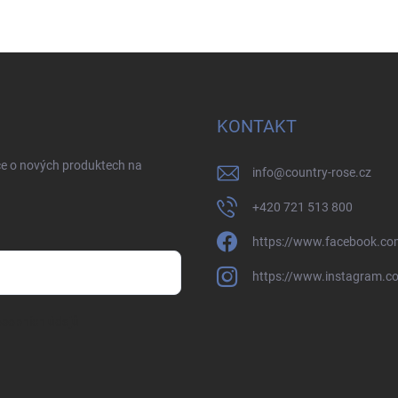
KONTAKT
ce o nových produktech na
info
@
country-rose.cz
+420 721 513 800
https://www.facebook.co
https://www.instagram.c
sobních údajů