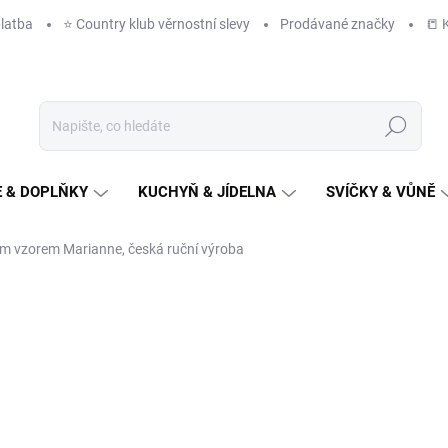
latba
⭐️ Country klub věrnostní slevy
Prodávané značky
📒 
Hledat
 & DOPLŇKY
KUCHYŇ & JÍDELNA
SVÍČKY & VŮNĚ
m vzorem Marianne, česká ruční výroba
NAČKA:
COUNTRY ROSE
19 890 Kč
/ ks
ZDARMA
16 438 Kč
bez DPH
Měrná
DODÁME DO 6-8 TÝDNŮ