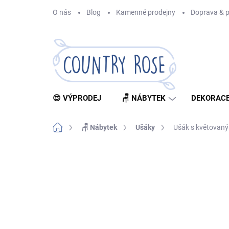
Přejít
O nás
Blog
Kamenné prodejny
Doprava & p
na
obsah
😍 VÝPRODEJ
🪑 NÁBYTEK
DEKORACE
Domů
🪑 Nábytek
Ušáky
Ušák s květovaný
Neohodnoceno
Podrobnosti hodnocení
Z
BESTSELLER