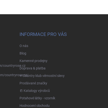
INFORMACE PRO VÁS
O nás
Blog
Kamenné prodejny
m/countryrose.cz
Doprava & platba
om/countryrose.cz/
⭐️ Country klub věrnostní slevy
Prodávané značky
📒 Katalogy výrobců
Potahové látky - vzorník
Hodnocení obchodu