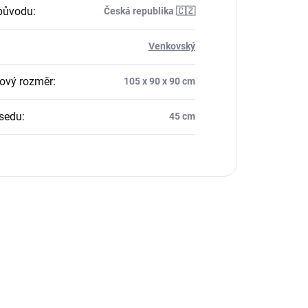
původu
:
Česká republika 🇨🇿
Venkovský
ový rozměr
:
105 x 90 x 90 cm
sedu
:
45 cm