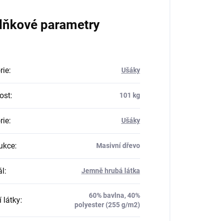
lňkové parametry
rie
:
Ušáky
ost
:
101 kg
rie
:
Ušáky
ukce
:
Masivní dřevo
ál
:
Jemně hrubá látka
60% bavlna, 40%
 látky
:
polyester (255 g/m2)