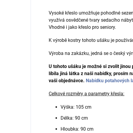
Vysoké křeslo umožňuje pohodlné sezení 
využívá osvědčené tvary sedacího nábyt
Vhodné i jako křeslo pro seniory.
K výrobě kostry tohoto ušáku je používá
Výroba na zakázku, jedná se o český vý
U tohoto ušáku je možné si zvolit jino
líbila jiná látka z naši nabídky, prosím
vaši objednávce.
Nabídku potahových lá
Celkové rozměry a parametry
křesla:
Výška: 105 cm
Délka: 90 cm
Hloubka: 90 cm