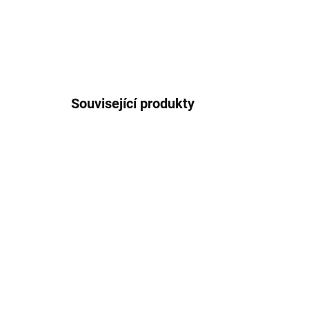
Související produkty
AKCE
ZDARMA
DODÁME DO 6-8 TÝDNŮ