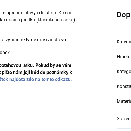
s opřením hlavy i do stran. Křeslo
Dop
ku našich předků (klasického ušáku).
no výhradně tvrdé masivní dřevo.
Katego
robek.
Hmotn
u potahovou látku. Pokud by se vám
Katego
 napište nám její kód do poznámky k
tek najdete zde na tomto odkazu.
Konstr
Materi
Složení