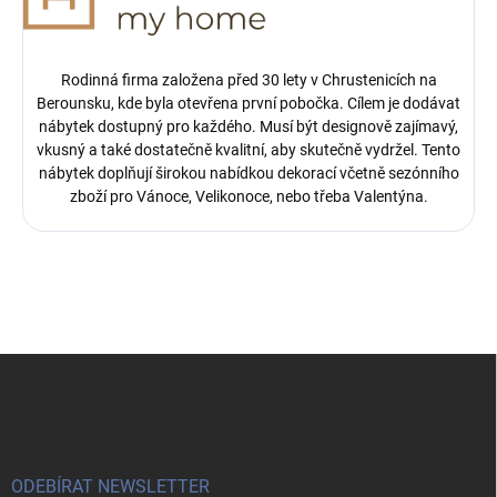
Rodinná firma založena před 30 lety v Chrustenicích na
Berounsku, kde byla otevřena první pobočka.
Cílem je dodávat
nábytek dostupný pro každého. Musí být designově zajímavý,
vkusný a také dostatečně kvalitní, aby skutečně vydržel. Tento
nábytek doplňují širokou nabídkou dekorací včetně sezónního
zboží pro Vánoce, Velikonoce, nebo třeba Valentýna.
Z
á
p
a
t
í
ODEBÍRAT NEWSLETTER