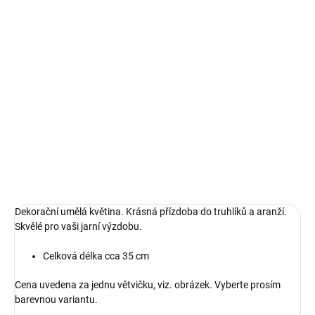
MOŽNOSTI DORUČENÍ
−
+
Přidat do košíku
Dekorační umělá květina. Krásná přízdoba do truhlíků a
aranží. Skvělé pro vaši jarní výzdobu.
DETAILNÍ INFORMACE
ZEPTAT SE
HLÍDAT
Dekorační umělá květina. Krásná přízdoba do truhlíků a aranží.
Skvělé pro vaši jarní výzdobu.
Celková délka cca 35 cm
Cena uvedena za jednu větvičku, viz. obrázek. Vyberte prosím
barevnou variantu.