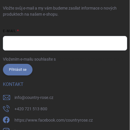
Vložte svůj e-mail a my vám budeme zasílat informace o nových
produktech na našem e-shopu.
E-MAIL
Vložením e-mailu souhlasíte s
podmínkami ochrany osobních údajů
Přihlásit se
KONTAKT
info
@
country-rose.cz
+420 721 513 800
https://www.facebook.com/countryrose.cz