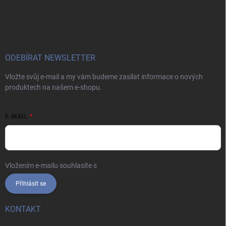
Z
á
p
a
t
í
ODEBÍRAT NEWSLETTER
Vložte svůj e-mail a my vám budeme zasílat informace o nových
produktech na našem e-shopu.
E-MAIL
Vložením e-mailu souhlasíte s
podmínkami ochrany osobních údajů
Přihlásit se
KONTAKT