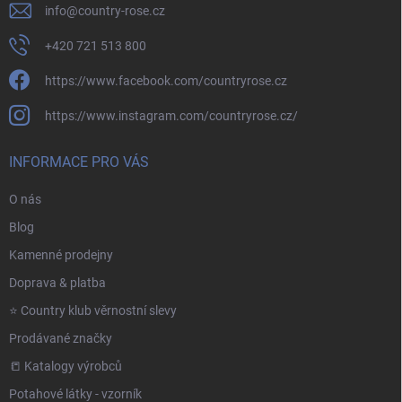
info
@
country-rose.cz
+420 721 513 800
https://www.facebook.com/countryrose.cz
https://www.instagram.com/countryrose.cz/
INFORMACE PRO VÁS
O nás
Blog
Kamenné prodejny
Doprava & platba
⭐️ Country klub věrnostní slevy
Prodávané značky
📒 Katalogy výrobců
Potahové látky - vzorník