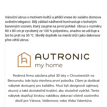
ZEPTAT SE
HLÍDAT
Vánoční ubrus s motivem květů a jehličí vnese do vašeho domova
sváteční eleganci. Bílý základ nádherně kontrastuje s bohatým
barevným vzorem, který zaujme na první pohled. Ubrus o rozměru
80 × 80 cm je vyrobený ze 100 % polyesteru, snadno se udržuje a
lze ho prát na 30 °C. Skvělý doplněk na menší stůl i jako dekorace
přes větší ubrus.
Rodinná firma založena před 30 lety v Chrustenicích na
Berounsku, kde byla otevřena první pobočka. Cílem je dodávat
nábytek dostupný pro každého. Musí být designově zajímavý,
vkusný a také dostatečně kvalitní, aby skutečně vydržel. Tento
nábytek doplňují širokou nabídkou dekorací včetně sezónního
zboží pro Vánoce, Velikonoce, nebo třeba Valentýna.