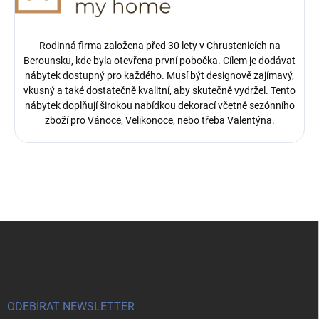
Rodinná firma založena před 30 lety v Chrustenicích na
Berounsku, kde byla otevřena první pobočka.
Cílem je dodávat
nábytek dostupný pro každého. Musí být designově zajímavý,
vkusný a také dostatečně kvalitní, aby skutečně vydržel. Tento
nábytek doplňují širokou nabídkou dekorací včetně sezónního
zboží pro Vánoce, Velikonoce, nebo třeba Valentýna.
Z
á
p
a
t
í
ODEBÍRAT NEWSLETTER