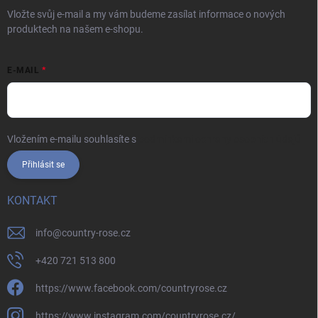
Vložte svůj e-mail a my vám budeme zasílat informace o nových
produktech na našem e-shopu.
E-MAIL
Vložením e-mailu souhlasíte s
podmínkami ochrany osobních údajů
Přihlásit se
KONTAKT
info
@
country-rose.cz
+420 721 513 800
https://www.facebook.com/countryrose.cz
https://www.instagram.com/countryrose.cz/