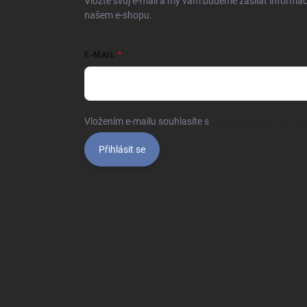
Vložte svůj e-mail a my vám budeme zasílat informa
našem e-shopu.
E-MAIL
Vložením e-mailu souhlasíte s
podmínkami ochrany o
Přihlásit se