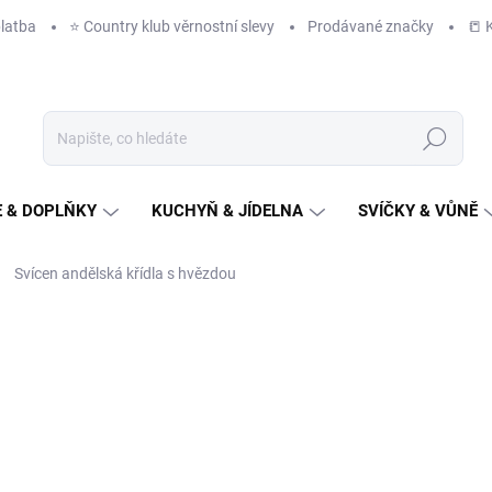
latba
⭐️ Country klub věrnostní slevy
Prodávané značky
📒 
Hledat
 & DOPLŇKY
KUCHYŇ & JÍDELNA
SVÍČKY & VŮNĚ
Svícen andělská křídla s hvězdou
NAČKA:
DECORIUM
od
169 Kč
/ ks
od
140 Kč
bez DPH
Měrná
ZVOLTE VARIANTU
cena: