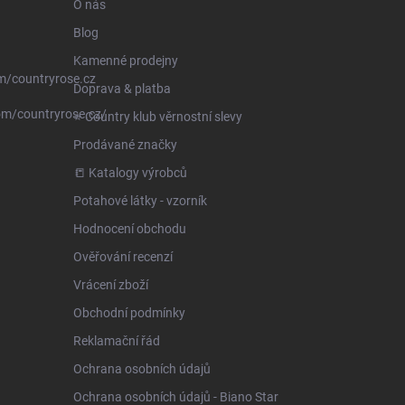
O nás
Blog
Kamenné prodejny
m/countryrose.cz
Doprava & platba
om/countryrose.cz/
⭐️ Country klub věrnostní slevy
Prodávané značky
📒 Katalogy výrobců
Potahové látky - vzorník
Hodnocení obchodu
Ověřování recenzí
Vrácení zboží
Obchodní podmínky
Reklamační řád
Ochrana osobních údajů
Ochrana osobních údajů - Biano Star