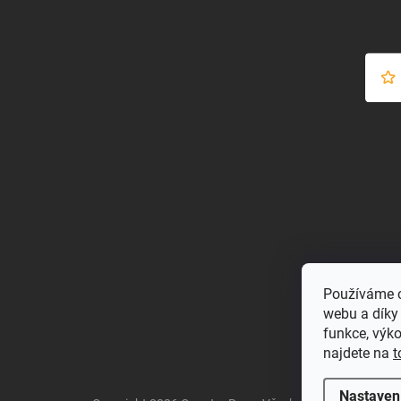
Používáme c
webu a díky
funkce, výk
najdete na
t
Nastaven