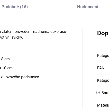
Podobné (16)
Hodnocení
lo-zlatém provedení, nádherná dekorace
Dop
otivní svíčky.
Katego
u 8 cm
u 10 cm
EAN
:
ný z kovového podstavce
Katego
?
Bare
Materi