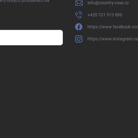
ce o nových produktech na
info
@
country-rose.cz
+420 721 513 800
https://www.facebook.co
https://www.instagram.c
sobních údajů