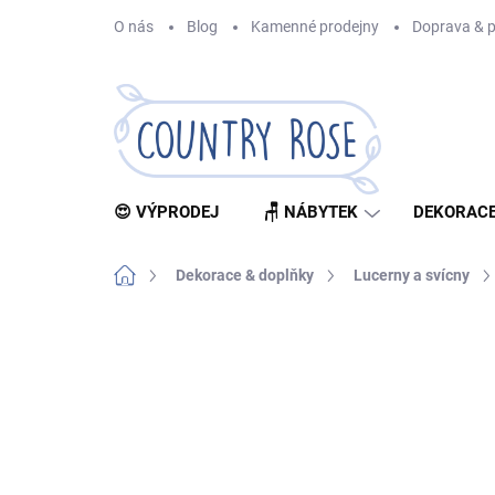
Přejít
O nás
Blog
Kamenné prodejny
Doprava & p
na
obsah
😍 VÝPRODEJ
🪑 NÁBYTEK
DEKORACE
Domů
Dekorace & doplňky
Lucerny a svícny
Neohodnoceno
Podrobnosti hodnocení
Z