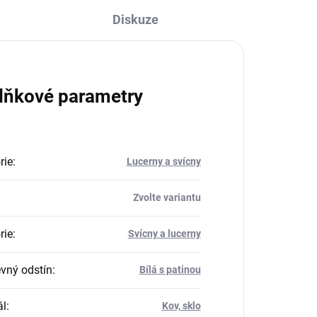
Diskuze
lňkové parametry
rie
:
Lucerny a svícny
Zvolte variantu
rie
:
Svícny a lucerny
vný odstín
:
Bílá s patinou
ál
:
Kov, sklo