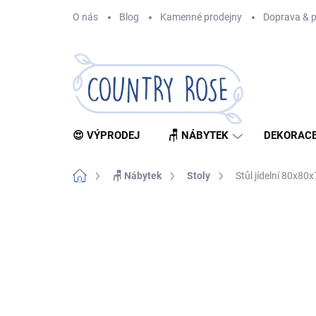
Přejít
O nás
Blog
Kamenné prodejny
Doprava & p
na
obsah
😍 VÝPRODEJ
🪑 NÁBYTEK
DEKORACE
Domů
🪑 Nábytek
Stoly
Stůl jídelní 80x8
Neohodnoceno
Podrobnosti hodnocení
Z