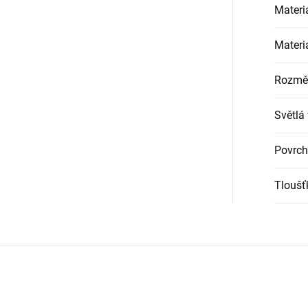
Materi
Materi
Rozměr
Světlá
Povrch
Tloušť