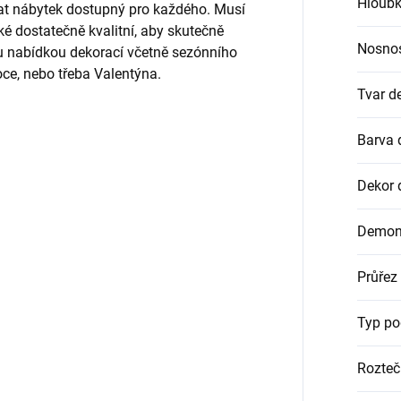
Hloubk
vat nábytek dostupný pro každého. Musí
ké dostatečně kvalitní, aby skutečně
Nosnos
ou nabídkou dekorací včetně sezónního
oce, nebo třeba Valentýna.
Tvar d
Barva 
Dekor 
Demon
Průřez
Typ p
Rozteč