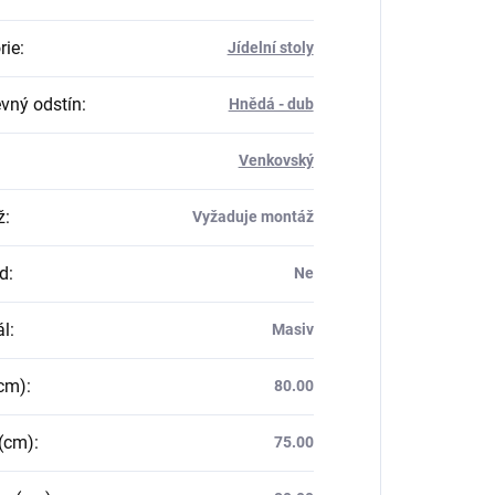
rie
:
Jídelní stoly
vný odstín
:
Hnědá - dub
Venkovský
ž
:
Vyžaduje montáž
d
:
Ne
ál
:
Masiv
(cm)
:
80.00
(cm)
:
75.00