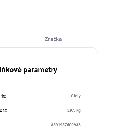
Značka
lňkové parametry
rie
:
Stoly
ost
:
29.5 kg
8591957600938