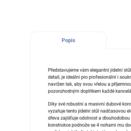
Popis
Představujeme vám elegantní jídelní stů
detail, je ideální pro profesionální i souk
navržen tak, aby svou vřelou a příjemno
pozoruhodným doplňkem každé kancelá
Díky své robustní a masivní dubové kon
vyzařuje tento jídelní stůl nadčasovou e
dřeva zajišťuje odolnost a dlouhodobou i
konstrukce podnože se 4 nohami mu dodá