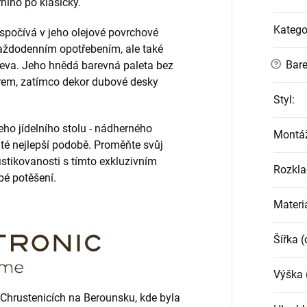
rního po klasický.
Katego
 spočívá v jeho olejové povrchové
každodenním opotřebením, ale také
?
Bare
eva. Jeho hnědá barevná paleta bez
rem, zatímco dekor dubové desky
Styl
:
ho jídelního stolu - nádherného
Montá
v té nejlepší podobě. Proměňte svůj
istikovanosti s tímto exkluzivním
Rozkla
bé potěšení.
Materi
Šířka 
Výška 
 Chrustenicích na Berounsku, kde byla