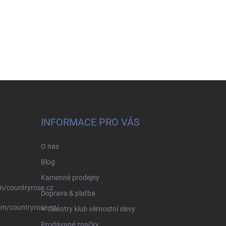
INFORMACE PRO VÁS
O nás
Blog
Kamenné prodejny
m/countryrose.cz
Doprava & platba
om/countryrose.cz/
⭐️ Country klub věrnostní slevy
Prodávané značky