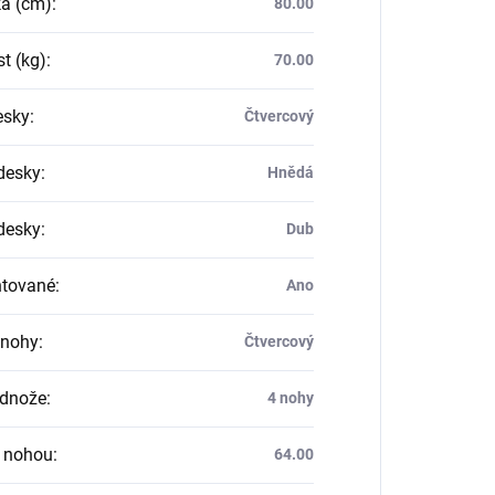
a (cm)
:
80.00
t (kg)
:
70.00
esky
:
Čtvercový
desky
:
Hnědá
desky
:
Dub
tované
:
Ano
 nohy
:
Čtvercový
odnože
:
4 nohy
 nohou
:
64.00