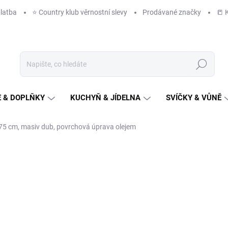
latba
⭐️ Country klub věrnostní slevy
Prodávané značky
📒 
Hledat
 & DOPLŇKY
KUCHYŇ & JÍDELNA
SVÍČKY & VŮNĚ
0x75 cm, masiv dub, povrchová úprava olejem
NAČKA:
AUTRONIC
11 649 Kč
/ ks
9 627 Kč bez DPH
Měrná
DODÁME DO TÝDNE
(>10 K
cena: