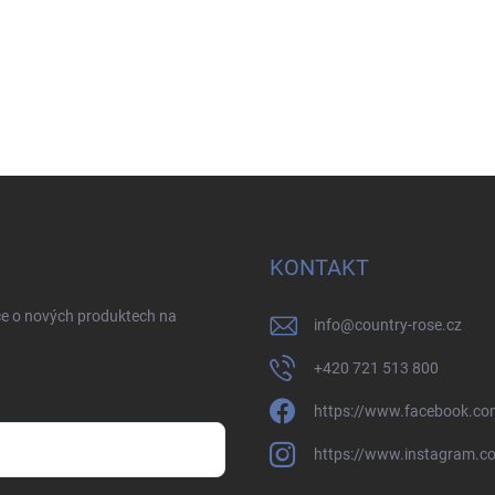
KONTAKT
ce o nových produktech na
info
@
country-rose.cz
+420 721 513 800
https://www.facebook.co
https://www.instagram.c