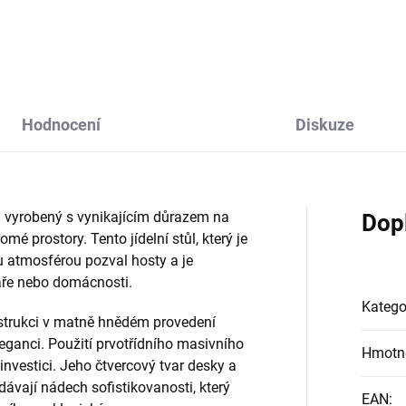
Hodnocení
Diskuze
l vyrobený s vynikajícím důrazem na
Dop
romé prostory. Tento jídelní stůl, který je
u atmosférou pozval hosty a je
ře nebo domácnosti.
Katego
strukci v matně hnědém provedení
leganci. Použití prvotřídního masivního
Hmotn
nvestici. Jeho čtvercový tvar desky a
vají nádech sofistikovanosti, který
EAN
: