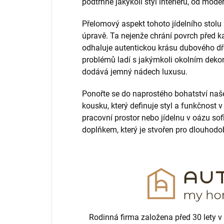
podtrhne jakýkoli styl interiéru, od mode
Přelomový aspekt tohoto jídelního stolu
úpravě. Ta nejenže chrání povrch před 
odhaluje autentickou krásu dubového dř
problémů ladí s jakýmkoli okolním deko
dodává jemný nádech luxusu.
Ponořte se do naprostého bohatství naše
kousku, který definuje styl a funkčnost 
pracovní prostor nebo jídelnu v oázu sof
doplňkem, který je stvořen pro dlouhodo
Rodinná firma založena před 30 lety v