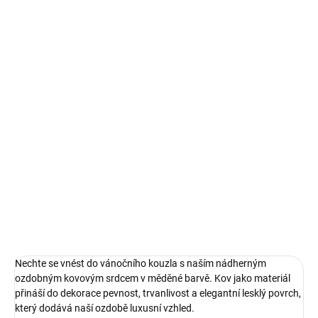
MOŽNOSTI
DORUČENÍ
−
+
Přidat do košíku
Toto elegantní srdce k zavěšení je dokonalou dekorací pro vánoční
období, která dodává vašemu domovu zvláštní atmosféru. S
očkem a provázkem, kterým jej snadno zavěsíte na vánoční
stromek, dveře nebo okno, se toto srdce stane neodolatelným
středobodem vašeho domova.
DETAILNÍ INFORMACE
ZEPTAT SE
HLÍDAT
Nechte se vnést do vánočního kouzla s naším nádherným
ozdobným kovovým srdcem v měděné barvě. Kov jako materiál
přináší do dekorace pevnost, trvanlivost a elegantní lesklý povrch,
který dodává naší ozdobě luxusní vzhled.