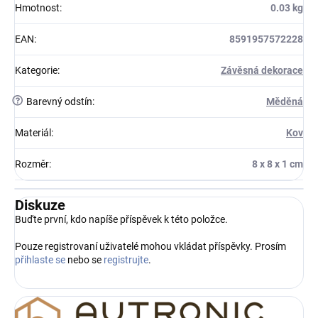
Hmotnost
:
0.03 kg
EAN
:
8591957572228
Kategorie
:
Závěsná dekorace
?
Barevný odstín
:
Měděná
Materiál
:
Kov
Rozměr
:
8 x 8 x 1 cm
Diskuze
Buďte první, kdo napíše příspěvek k této položce.
Pouze registrovaní uživatelé mohou vkládat příspěvky. Prosím
přihlaste se
nebo se
registrujte
.