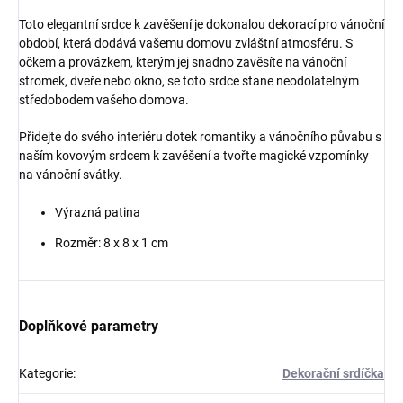
Toto elegantní srdce k zavěšení je dokonalou dekorací pro vánoční
období, která dodává vašemu domovu zvláštní atmosféru. S
očkem a provázkem, kterým jej snadno zavěsíte na vánoční
stromek, dveře nebo okno, se toto srdce stane neodolatelným
středobodem vašeho domova.
Přidejte do svého interiéru dotek romantiky a vánočního půvabu s
naším kovovým srdcem k zavěšení a tvořte magické vzpomínky
na vánoční svátky.
Výrazná patina
Rozměr: 8 x 8 x 1 cm
Doplňkové parametry
Kategorie
:
Dekorační srdíčka