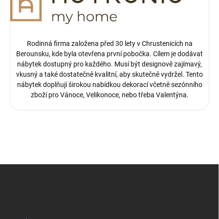
Rodinná firma založena před 30 lety v Chrustenicích na
Berounsku, kde byla otevřena první pobočka.
Cílem je dodávat
nábytek dostupný pro každého. Musí být designově zajímavý,
vkusný a také dostatečně kvalitní, aby skutečně vydržel. Tento
nábytek doplňují širokou nabídkou dekorací včetně sezónního
zboží pro Vánoce, Velikonoce, nebo třeba Valentýna.
Z
á
p
a
t