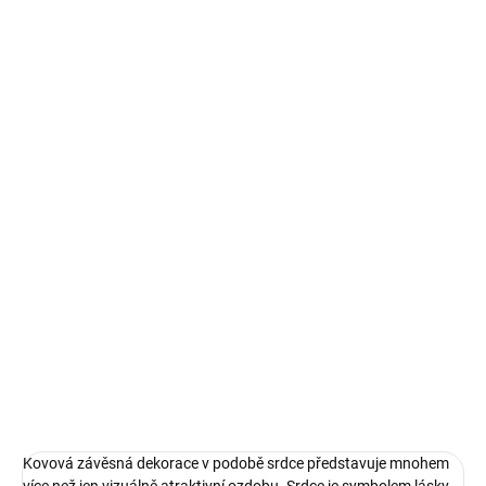
DORUČIT DO:
19.8.2026
MOŽNOSTI
DORUČENÍ
−
+
Přidat do košíku
Kovová závěsná dekorace v podobě srdce představuje mnohem
více než jen vizuálně atraktivní ozdobu. Srdce je symbolem lásky,
vášně a souznění, což tuto dekoraci činí mimořádně významnou.
Jeho elegantní design a ozdobné provedení zvýrazňují krásu a
jedinečnost srdce jako symbolu.
DETAILNÍ INFORMACE
ZEPTAT SE
HLÍDAT
Kovová závěsná dekorace v podobě srdce představuje mnohem