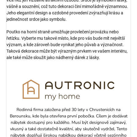
více než jen vizuálně atraktivní ozdobu. Srdce je symbolem lásky,
vášně a souznění, což tuto dekoraci činí mimořádně významnou.
Jeho elegantní design a ozdobné provedení zvýrazňují krásu a
jedinečnost srdce jako symbolu.
Poutko na horní straně umožňuje provlečení provázku nebo
řetízku. Vyberte mu takové místo, kde pro vás bude mít největší
význam, a kde zároveň bude vynikat jeho půvab a význačnost.
Taková dekorace může být výrazným prvkem ve vašem interiéru,
ale také může sloužit jako nádherný dárek z lásky.
Rodinná firma založena před 30 lety v Chrustenicích na
Berounsku, kde byla otevřena první pobočka. Cílem je dodávat
nábytek dostupný pro každého. Musí být designově zajímavý,
vkusný a také dostatečně kvalitní, aby skutečně vydržel. Tento
nábytek doplňují širokou nabídkou dekorací včetně sezónního