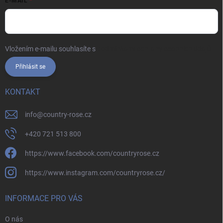
E-MAIL
Vložením e-mailu souhlasíte s
podmínkami ochrany osobních údajů
Přihlásit se
KONTAKT
info
@
country-rose.cz
+420 721 513 800
https://www.facebook.com/countryrose.cz
https://www.instagram.com/countryrose.cz/
INFORMACE PRO VÁS
O nás