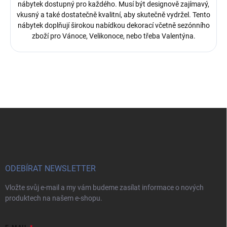
nábytek dostupný pro každého. Musí být designově zajímavý,
vkusný a také dostatečně kvalitní, aby skutečně vydržel. Tento
nábytek doplňují širokou nabídkou dekorací včetně sezónního
zboží pro Vánoce, Velikonoce, nebo třeba Valentýna.
Z
á
p
a
t
í
ODEBÍRAT NEWSLETTER
Vložte svůj e-mail a my vám budeme zasílat informace o nových
produktech na našem e-shopu.