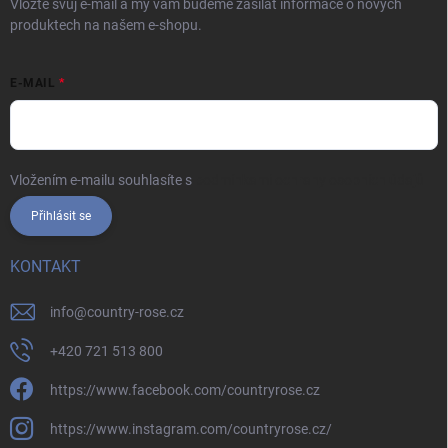
Vložte svůj e-mail a my vám budeme zasílat informace o nových
produktech na našem e-shopu.
E-MAIL
Vložením e-mailu souhlasíte s
podmínkami ochrany osobních údajů
Přihlásit se
KONTAKT
info
@
country-rose.cz
+420 721 513 800
https://www.facebook.com/countryrose.cz
https://www.instagram.com/countryrose.cz/