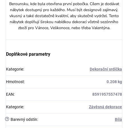
Berounsku, kde byla otevřena první pobočka. Cílem je dodávat
nábytek dostupný pro každého. Musí být designově zajímavý,
vkusný a také dostatečně kvalitní, aby skutečně vydržel. Tento
nábytek doplňují širokou nabídkou dekorací včetně sezónního
zboží pro Vánoce, Velikonoce, nebo třeba Valentýna.
Doplňkové parametry
Kategorie
:
Dekorační srdíčka
Hmotnost
:
0.208 kg
EAN
:
8591957557478
Kategorie
:
Závěsná dekorace
?
Barevný odstín
:
Bílá