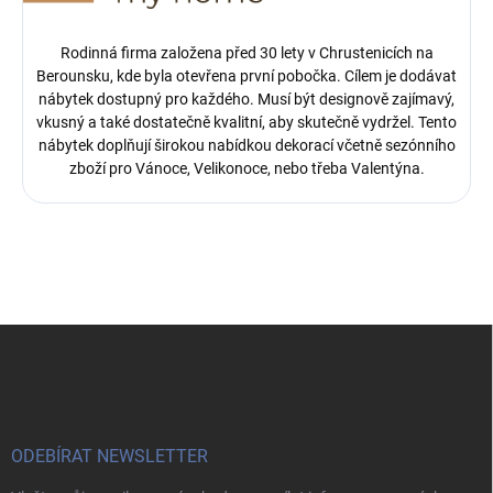
Rodinná firma založena před 30 lety v Chrustenicích na
Berounsku, kde byla otevřena první pobočka.
Cílem je dodávat
nábytek dostupný pro každého. Musí být designově zajímavý,
vkusný a také dostatečně kvalitní, aby skutečně vydržel. Tento
nábytek doplňují širokou nabídkou dekorací včetně sezónního
zboží pro Vánoce, Velikonoce, nebo třeba Valentýna.
Z
á
p
a
t
í
ODEBÍRAT NEWSLETTER