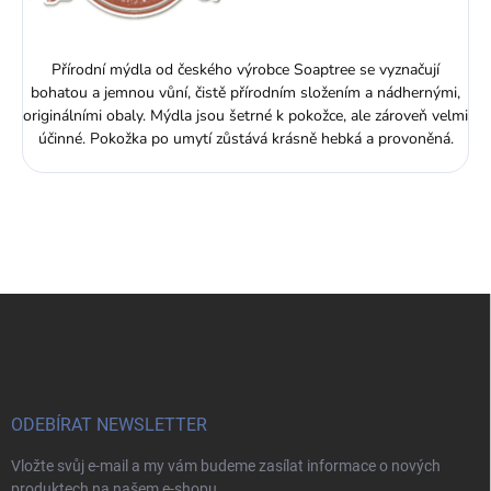
Přírodní mýdla od českého výrobce Soaptree se vyznačují
bohatou a jemnou vůní, čistě přírodním složením a nádhernými,
originálními obaly. Mýdla jsou šetrné k pokožce, ale zároveň velmi
účinné. Pokožka po umytí zůstává krásně hebká a provoněná.
Z
á
p
a
t
í
ODEBÍRAT NEWSLETTER
Vložte svůj e-mail a my vám budeme zasílat informace o nových
produktech na našem e-shopu.