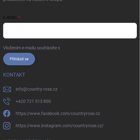
E-MAIL
Vložením e-mailu souhlasíte s
podmínkami ochrany osobních údajů
Přihlásit se
KONTAKT
info
@
country-rose.cz
+420 721 513 800
https://www.facebook.com/countryrose.cz
https://www.instagram.com/countryrose.cz/