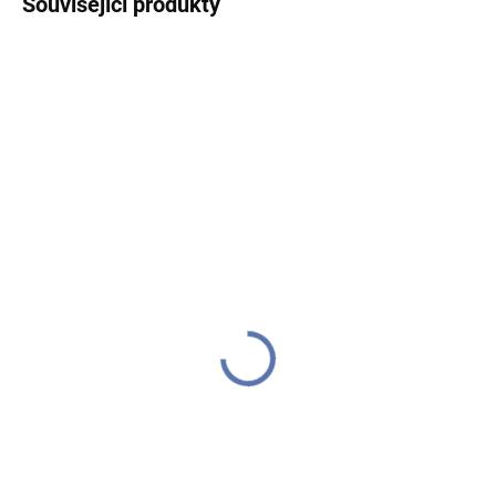
Související produkty
IHNED K ODESLÁNÍ
IHNED K ODESLÁNÍ
(5 KS)
(2 KS)
Soaptree - české
Dárkové mýdlo v
přírodní mýdlo
krabičce Lemon Market,
Levandule 200g
90g
139 Kč
79 Kč
Do košíku
Do košíku
Přírodní mýdlo od českého
Přírodní mýdlo od českého