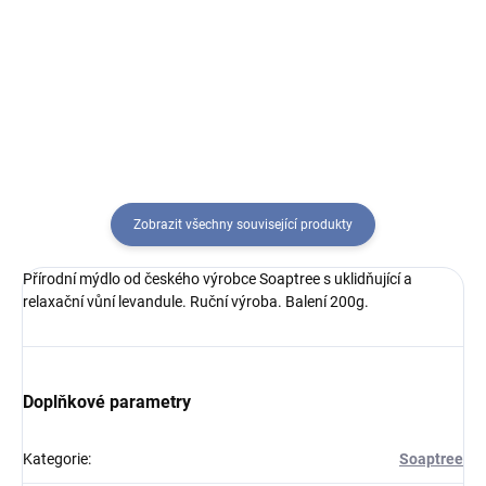
výrobce Soaptree s uklidňující a
výrobce Soaptree v krásném
relaxační vůní levandule.
dárkovém balení. Roztomilá
drobnost, kterou můžete
obdarovat vaše blízké.
Zobrazit všechny související produkty
Přírodní mýdlo od českého výrobce Soaptree s uklidňující a
relaxační vůní levandule. Ruční výroba. Balení 200g.
Doplňkové parametry
Kategorie
:
Soaptree