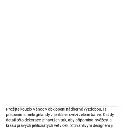
MOŽNOSTI
DORUČENÍ
−
+
Přidat do košíku
Prožijte kouzlo Vánoc v obklopení nádherné výzdobou, i s
přispěním umělé girlandy z jehličí ve svěží zelené barvě. Každý
detail této dekorace je navržen tak, aby připomínal svěžest a krásu
pravých jehličnatých větviček. S trvanlivým designem ji můžete
používat každý rok, ať už jako ústřední ozdobu nebo jako
univerzální doplněk pro další okrasné prvky.
DETAILNÍ INFORMACE
ZEPTAT SE
HLÍDAT
Prožijte kouzlo Vánoc v obklopení nádherné výzdobou, i s
přispěním umělé girlandy z jehličí ve svěží zelené barvě. Každý
detail této dekorace je navržen tak, aby připomínal svěžest a
krásu pravých jehličnatých větviček. S trvanlivým designem ji