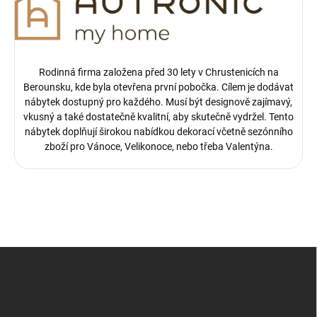
Rodinná firma založena před 30 lety v Chrustenicích na
Berounsku, kde byla otevřena první pobočka.
Cílem je dodávat
nábytek dostupný pro každého. Musí být designově zajímavý,
vkusný a také dostatečně kvalitní, aby skutečně vydržel. Tento
nábytek doplňují širokou nabídkou dekorací včetně sezónního
zboží pro Vánoce, Velikonoce, nebo třeba Valentýna.
Z
á
p
a
t