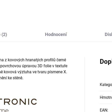
 (2)
Hodnocení
Dis
na z kovových hranatých profilů černé
Dop
 povrchovou úpravou 3D folie v textuře
raně kovová výztuha ve tvaru písmene X.
ění ke stěně.
Katego
Hmotn
EAN
: