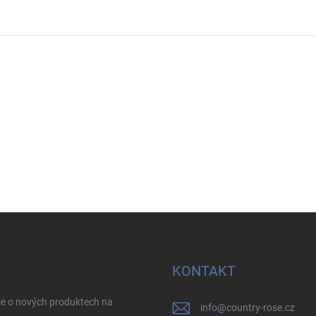
KONTAKT
ce o nových produktech na
info
@
country-rose.cz