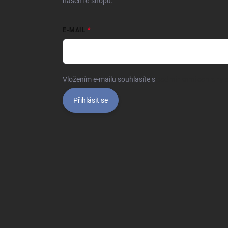
našem e-shopu.
E-MAIL
Vložením e-mailu souhlasíte s
podmínkami ochrany o
Přihlásit se