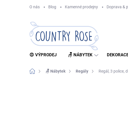
Přejít
O nás
Blog
Kamenné prodejny
Doprava & p
na
obsah
😍 VÝPRODEJ
🪑 NÁBYTEK
DEKORACE
Domů
🪑 Nábytek
Regály
Regál, 3 police, 
Neohodnoceno
Podrobnosti hodnocení
Z