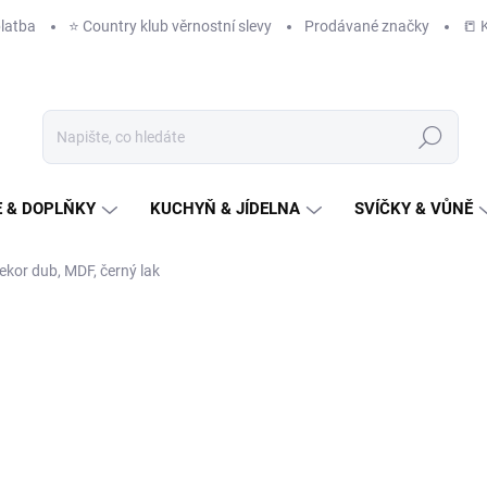
latba
⭐️ Country klub věrnostní slevy
Prodávané značky
📒 
Hledat
 & DOPLŇKY
KUCHYŇ & JÍDELNA
SVÍČKY & VŮNĚ
dekor dub, MDF, černý lak
NAČKA:
AUTRONIC
649 Kč
/ ks
536 Kč bez DPH
Měrná
DODÁME DO TÝDNE
(>10 K
cena: