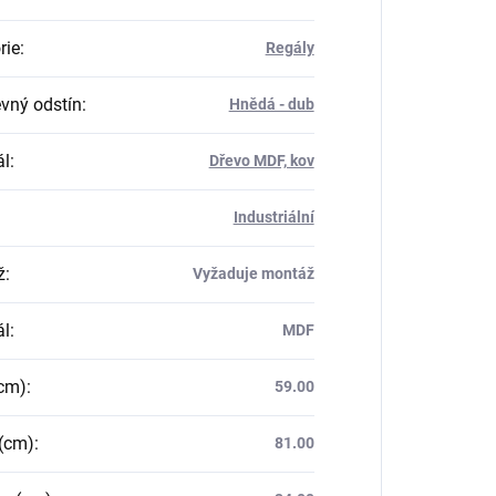
rie
:
Regály
vný odstín
:
Hnědá - dub
ál
:
Dřevo MDF, kov
Industriální
ž
:
Vyžaduje montáž
ál
:
MDF
(cm)
:
59.00
(cm)
:
81.00