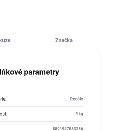
kuze
Značka
lňkové parametry
rie
:
Regály
ost
:
5 kg
8591957583286