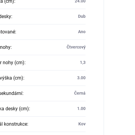
a (cm)
:
24.00
desky
:
Dub
tované
:
Ano
 nohy
:
Čtvercový
 nohy (cm)
:
1,3
 výška (cm)
:
3.00
sekundární
:
Černá
ka desky (cm)
:
1.00
ál konstrukce
:
Kov