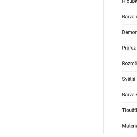
Hloubk
Barva 
Demon
Průřez
Rozměr
Světlá
Barva 
Tloušť
Materi