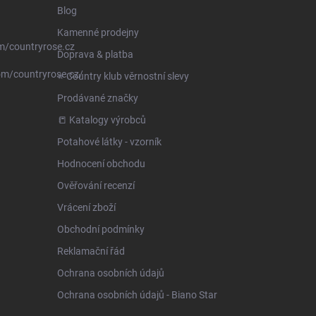
Blog
Kamenné prodejny
m/countryrose.cz
Doprava & platba
om/countryrose.cz/
⭐️ Country klub věrnostní slevy
Prodávané značky
📒 Katalogy výrobců
Potahové látky - vzorník
Hodnocení obchodu
Ověřování recenzí
Vrácení zboží
Obchodní podmínky
Reklamační řád
Ochrana osobních údajů
Ochrana osobních údajů - Biano Star