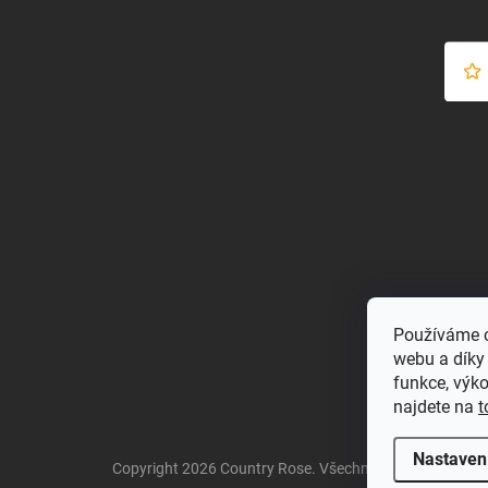
Používáme c
webu a díky
funkce, výk
najdete na
t
Nastaven
Copyright 2026
Country Rose
. Všechna práva vyhrazen