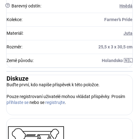
?
Barevný odstín
:
Hnědá
Kolekce
:
Farmer’s Pride
Materiál
:
Juta
Rozměr
:
25,5 x 3 x 30,5 cm
Země původu
:
Holandsko 🇳🇱
Diskuze
Buďte první, kdo napíše příspěvek k této položce.
Pouze registrovaní uživatelé mohou vkládat příspěvky. Prosím
přihlaste se
nebo se
registrujte
.