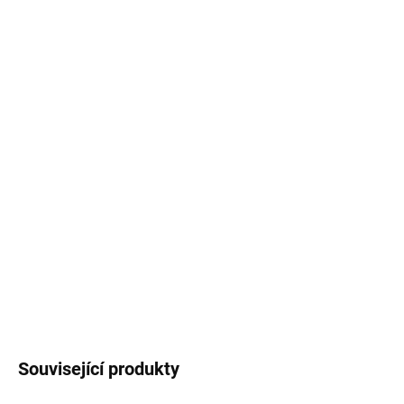
DORUČIT DO:
11.8.2026
MOŽNOSTI
DORUČENÍ
−
+
Přidat do košíku
Jutový zahradní kapsář. S otvory pro snadné zavěšení a
kapsou pro umístění zahradního nářadí/potřeb. V
přírodním designu s barevným potiskem motivu zeleniny
a nápisem FARMERS Pride.
DETAILNÍ INFORMACE
ZEPTAT SE
HLÍDAT
Související produkty