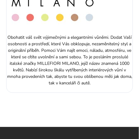
Obohatit váš svět výjimečnými a elegantními vůněmi. Dodat Vaší
osobnosti a prostředí, které Vás obklopuje, nezaměnitelný styl a
originální příběh. Pomoci Vám najít emoci, náladu, atmosféru, ve
které se cítíte uvolnění a sami sebou. To je posláním proslulé
italské značky MILLEFIORI MILANO, jejíž název znamená 1000
květů. Nabízí širokou škálu vytříbených interiérových vůní v
mnoha provedeních tak, abyste tu svou oblíbenou měli jak doma,
tak v kanceláři či autě.
Z
á