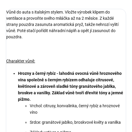
Vůně do auta s italským stylem. Vložte výrobek klipem do
ventilace a provoňte svého miláčka až na 2 měsíce. Z každé
strany pouzdra zasunuta aromatická pryž, takže nehrozí vylití
vůně. Poté stačí pořídit náhradní náplň a opět jí zasunout do
pouzdra.
Charakter vůně:
Hrozny a černý rybíz - lahodná ovocná vůně hroznového
vína společně s černým rybízem odhaluje citrusové,
květinové a zároveň sladké tóny granátového jablka,
broskve a vanilky. Základ vůně tvoří dřevité tóny a jemné
pižmo.
Vrchol: citrusy, konvalinka, černý rybíz a hroznové
víno
Srdce: granátové jablko, broskvové květy a vanilka