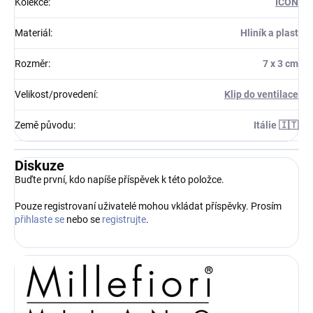
Kolekce
:
ICON
Materiál
:
Hliník a plast
Rozměr
:
7 x 3 cm
Velikost/provedení
:
Klip do ventilace
Země původu
:
Itálie 🇮🇹
Diskuze
Buďte první, kdo napíše příspěvek k této položce.
Pouze registrovaní uživatelé mohou vkládat příspěvky. Prosím
přihlaste se
nebo se
registrujte
.