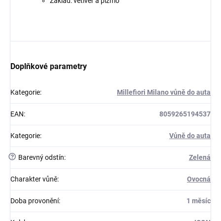
Základ: vetiver a pižmo
Doplňkové parametry
Kategorie
:
Millefiori Milano vůně do auta
EAN
:
8059265194537
Kategorie
:
Vůně do auta
?
Barevný odstín
:
Zelená
Charakter vůně
:
Ovocná
Doba provonění
:
1 měsíc