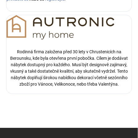
Rodinná firma založena před 30 lety v Chrustenicích na
Berounsku, kde byla otevřena první pobočka.
Cílem je dodávat
nábytek dostupný pro každého. Musí být designově zajímavý,
vkusný a také dostatečně kvalitní, aby skutečně vydržel. Tento
nábytek doplňují širokou nabídkou dekorací včetně sezónního
zboží pro Vánoce, Velikonoce, nebo třeba Valentýna.
Z
á