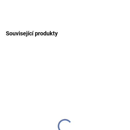
DETAILNÍ INFORMACE
ZEPTAT SE
HLÍDAT
Související produkty
AKCE
DODÁME DO TÝDNE
DODÁME DO TÝDNE
(>10 KS)
(>10 KS)
Medvěd sedící s dárkem
Anděl keramický, držící
- polyresin, mix 2 barev,
srdce
cena za 1 ks