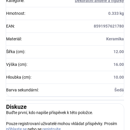
Kategorie
:
Dekorační andělé a figurky
Hmotnost
:
0.333 kg
EAN
:
8591957621780
Materiál
:
Keramika
Šířka (cm)
:
12.00
Výška (cm)
:
16.00
Hloubka (cm)
:
10.00
Barva sekundární
:
Šedá
Diskuze
Buďte první, kdo napíše příspěvek k této položce.
Pouze registrovaní uživatelé mohou vkládat příspěvky. Prosím
přihlaste se
nebo se
registrujte
.