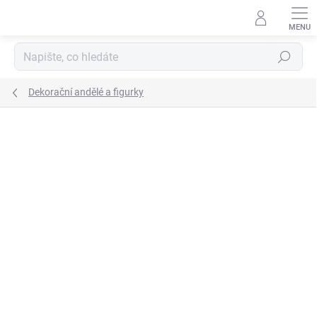
Přejít
na
obsah
Hledat
Dekorační andělé a figurky
Podrobnosti hodnocení
Neohodnoceno
ZNAČKA:
AUTRONIC