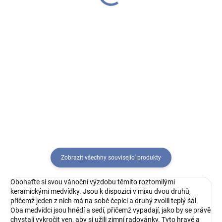
158 Kč
284 Kč
Do košíku
Do košíku
Podlehněte jemnosti a kráse této
dekorační keramické sošky v
Rozveselte své Vánoce s našimi
podobě roztomilého anděla se
roztomilými medvídky! Tyto
srdíčkem v rukou. Přidejte tím
okouzlující figurky z polyresinu
dotek duchovnosti a elegance do
jsou k dispozici ve dvou
vašeho prostoru a nechte...
odlišných barevných provedeních
a dodávají vašemu domovu...
Zobrazit všechny související produkty
Obohaťte si svou vánoční výzdobu těmito roztomilými
keramickými medvídky. Jsou k dispozici v mixu dvou druhů,
přičemž jeden z nich má na sobě čepici a druhý zvolil teplý šál.
Oba medvídci jsou hnědí a sedí, přičemž vypadají, jako by se právě
chystali vykročit ven, aby si užili zimní radovánky. Tyto hravé a