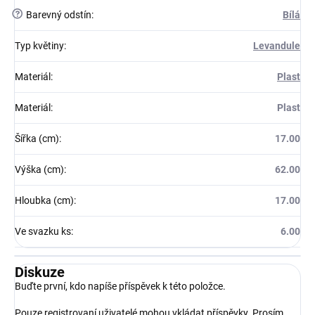
?
Barevný odstín
:
Bílá
Typ květiny
:
Levandule
Materiál
:
Plast
Materiál
:
Plast
Šířka (cm)
:
17.00
Výška (cm)
:
62.00
Hloubka (cm)
:
17.00
Ve svazku ks
:
6.00
Diskuze
Buďte první, kdo napíše příspěvek k této položce.
Pouze registrovaní uživatelé mohou vkládat příspěvky. Prosím