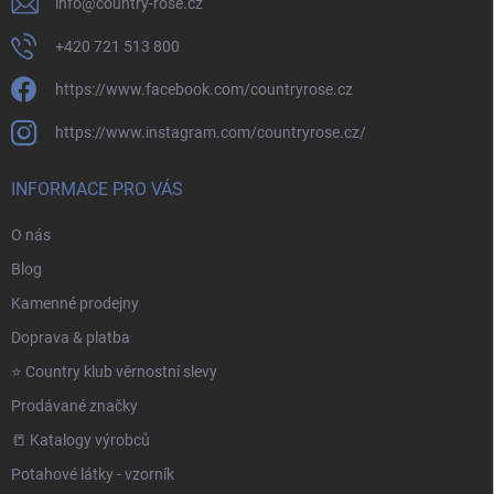
info
@
country-rose.cz
+420 721 513 800
https://www.facebook.com/countryrose.cz
https://www.instagram.com/countryrose.cz/
INFORMACE PRO VÁS
O nás
Blog
Kamenné prodejny
Doprava & platba
⭐️ Country klub věrnostní slevy
Prodávané značky
📒 Katalogy výrobců
Potahové látky - vzorník