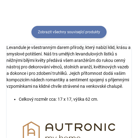
Zobrazit všechny související produkty
Levandule je všestranným darem přírody, který nabízí klid, krásu a
smyslové potěšení. Náš trs umělých levandulových lístků s
něžnými bílými květy předává všem aranžérům do rukou cenný
nástroj pro dekorování věnců, stolních aranží, květinových vazeb
a dokonce i pro zdobení truhlíků. Jejich přítomnost dodá vašim
kompozicím nádech romantiky a sentiment spojený s příjemnými
vzpomínkami na klidné chvíle strávené na venkovské chalupě.
Celkový rozměr cca: 17 x 17, výška 62 cm.