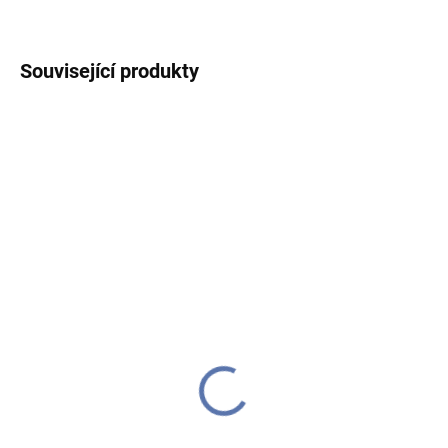
ZEPTAT SE
HLÍDAT
Související produkty
IHNED K ODESLÁNÍ
(1 KS)
Lapač snů ratanový s
krajkou, ručně pletený
23 cm
290 Kč