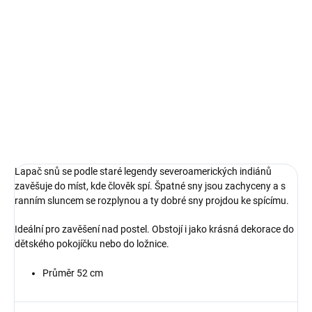
Do košíku
Lapač snů se podle staré legendy
severoamerických indiánů
zavěšuje do míst, kde člověk spí.
Špatné sny jsou zachyceny a s
ranním sluncem se rozplynou a
ty dobré sny projdou ke...
Lapač snů se podle staré legendy severoamerických indiánů
zavěšuje do míst, kde člověk spí. Špatné sny jsou zachyceny a s
ranním sluncem se rozplynou a ty dobré sny projdou ke spícímu.
Ideální pro zavěšení nad postel. Obstojí i jako krásná dekorace do
dětského pokojíčku nebo do ložnice.
Průměr 52 cm