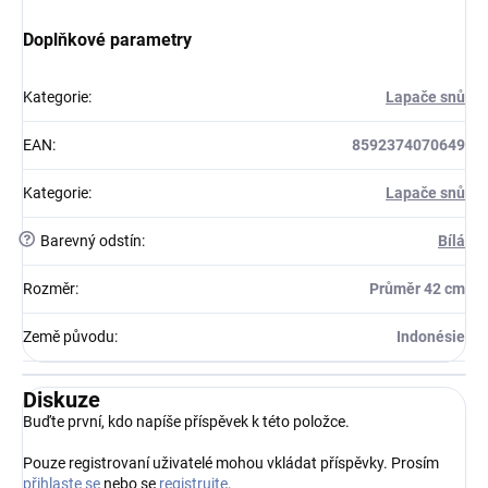
Doplňkové parametry
Kategorie
:
Lapače snů
EAN
:
8592374070649
Kategorie
:
Lapače snů
?
Barevný odstín
:
Bílá
Rozměr
:
Průměr 42 cm
Země původu
:
Indonésie
Diskuze
Buďte první, kdo napíše příspěvek k této položce.
Pouze registrovaní uživatelé mohou vkládat příspěvky. Prosím
přihlaste se
nebo se
registrujte
.