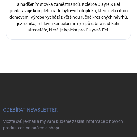
a nadšením stovka zaměstnanců.
Kolekce Clayre & Eef
představuje kompletní řadu bytových doplňků, které dělají dům
domovem. Výroba vychází z většinou ručně kreslených návrhů,
jež vznikají v hlavní kanceláři firmy v půvabné rustikální
atmosféře, která je typická pro Clayre & Eef.
Z
á
p
a
t
í
ODEBÍRAT NEWSLETTER
Vložte svůj e-mail a my vám budeme zasílat informace o nových
produktech na našem e-shopu.