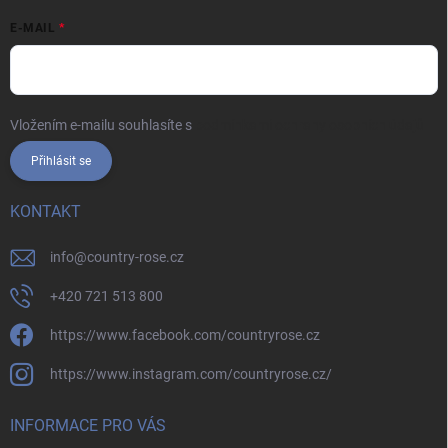
E-MAIL
Vložením e-mailu souhlasíte s
podmínkami ochrany osobních údajů
Přihlásit se
KONTAKT
info
@
country-rose.cz
+420 721 513 800
https://www.facebook.com/countryrose.cz
https://www.instagram.com/countryrose.cz/
INFORMACE PRO VÁS