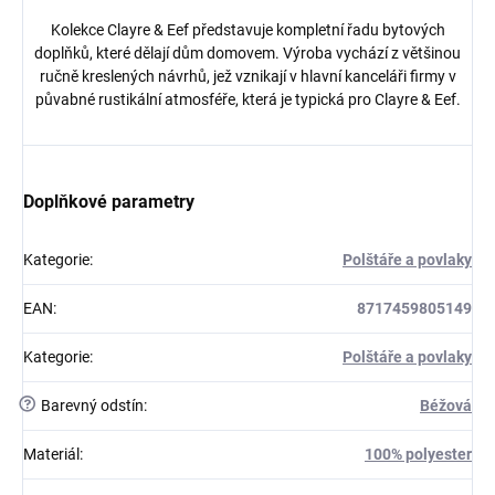
Kolekce Clayre & Eef představuje kompletní řadu bytových
doplňků, které dělají dům domovem. Výroba vychází z většinou
ručně kreslených návrhů, jež vznikají v hlavní kanceláři firmy v
půvabné rustikální atmosféře, která je typická pro Clayre & Eef.
Doplňkové parametry
Kategorie
:
Polštáře a povlaky
EAN
:
8717459805149
Kategorie
:
Polštáře a povlaky
?
Barevný odstín
:
Béžová
Materiál
:
100% polyester