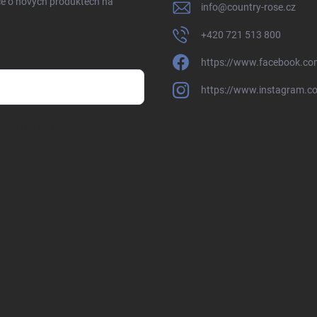
ce o nových produktech na
info
@
country-rose.cz
+420 721 513 800
https://www.facebook.co
https://www.instagram.c
sobních údajů