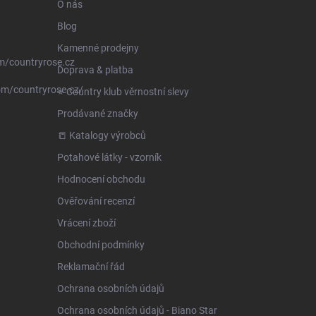
O nás
Blog
Kamenné prodejny
m/countryrose.cz
Doprava & platba
om/countryrose.cz/
⭐️ Country klub věrnostní slevy
Prodávané značky
📒 Katalogy výrobců
Potahové látky - vzorník
Hodnocení obchodu
Ověřování recenzí
Vrácení zboží
Obchodní podmínky
Reklamační řád
Ochrana osobních údajů
Ochrana osobních údajů - Biano Star