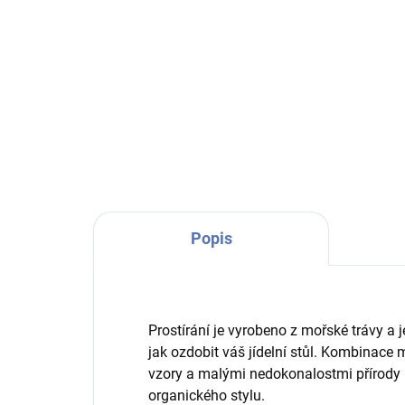
Do košíku
Plastové prostírání, omyvatelné, s
Krá
protiskluzovou úpravou.
Fes
kvě
Popis
Prostírání je vyrobeno z mořské trávy 
jak ozdobit váš jídelní stůl. Kombinace m
vzory a malými nedokonalostmi přírody 
organického stylu.