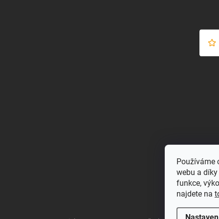
Používáme c
webu a díky
funkce, výk
najdete na
t
Nastaven