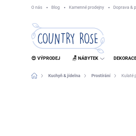
Přejít
O nás
Blog
Kamenné prodejny
Doprava & p
na
obsah
😍 VÝPRODEJ
🪑 NÁBYTEK
DEKORACE
Domů
Kuchyň & jídelna
Prostírání
Kulaté 
Neohodnoceno
Podrobnosti hodnocení
Z