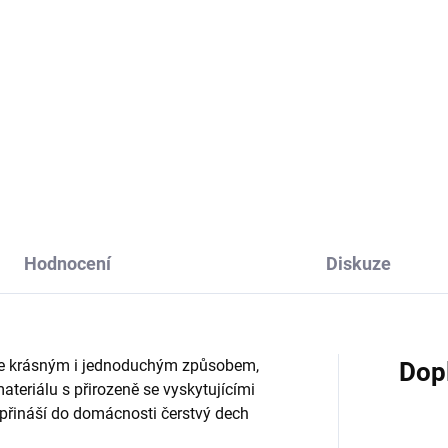
Do košíku
Do košíku
sné korkové podložky Spring
Krásné korkové podložky A Da
tival s romantickým
The Garden s romantickým
tinovým motivem.
květinovým motivem.
Hodnocení
Diskuze
a je krásným i jednoduchým způsobem,
Dop
ateriálu s přirozeně se vyskytujícími
přináší do domácnosti čerstvý dech