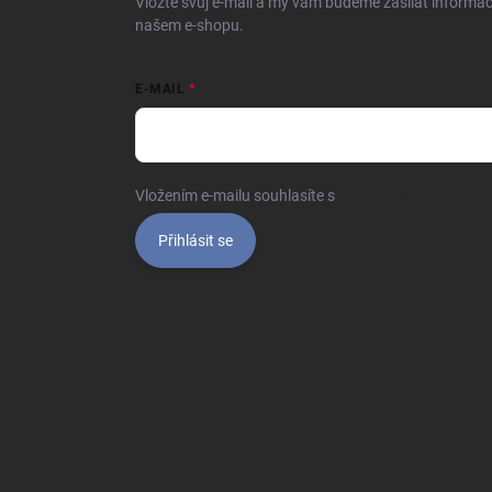
Vložte svůj e-mail a my vám budeme zasílat informa
našem e-shopu.
E-MAIL
Vložením e-mailu souhlasíte s
podmínkami ochrany o
Přihlásit se