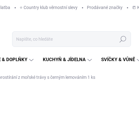
latba
⭐️ Country klub věrnostní slevy
Prodávané značky
📒 
Hledat
 & DOPLŇKY
KUCHYŇ & JÍDELNA
SVÍČKY & VŮNĚ
prostírání z mořské trávy s černým lemováním 1 ks
NAČKA:
VAN DER LEEDEN 1915
179 Kč
/ ks
148 Kč bez DPH
Měrná
IHNED K ODESLÁNÍ
(5 KS)
cena: