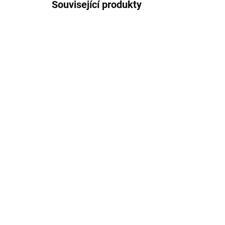
Související produkty
IHNED K ODESLÁNÍ
(2 KS)
Eas
Prostírání Hortenzie,
pod
plastové 43x28 cm, 1 ks
10,
39 Kč
29