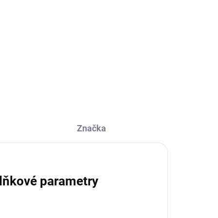
Do košíku
Plastové prostírání, omyvatelné, s
protiskluzovou úpravou.
y In
Značka
lňkové parametry