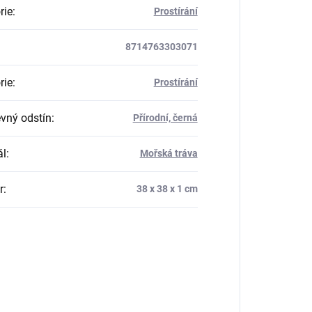
rie
:
Prostírání
8714763303071
rie
:
Prostírání
vný odstín
:
Přírodní, černá
ál
:
Mořská tráva
r
:
38 x 38 x 1 cm