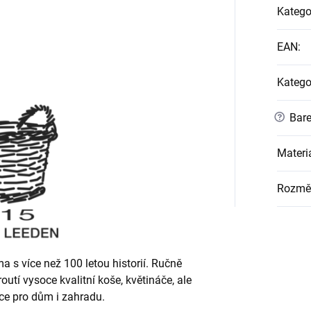
Katego
EAN
:
Katego
?
Bare
Materi
Rozmě
a s více než 100 letou historií. Ručně
routí vysoce kvalitní koše, květináče, ale
ce pro dům i zahradu.