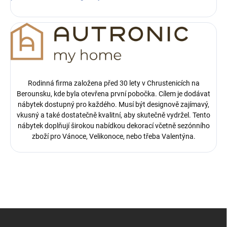
Rodinná firma založena před 30 lety v Chrustenicích na
Berounsku, kde byla otevřena první pobočka.
Cílem je dodávat
nábytek dostupný pro každého. Musí být designově zajímavý,
vkusný a také dostatečně kvalitní, aby skutečně vydržel. Tento
nábytek doplňují širokou nabídkou dekorací včetně sezónního
zboží pro Vánoce, Velikonoce, nebo třeba Valentýna.
Z
á