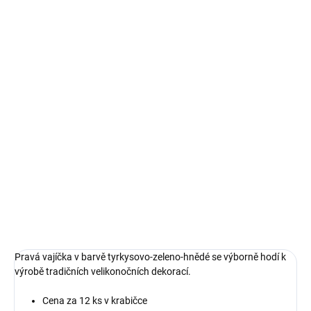
DORUČIT DO:
11.8.2026
MOŽNOSTI
DORUČENÍ
−
+
Přidat do košíku
Pravá vajíčka v barvě tyrkysovo-zeleno-hnědé se výborně
hodí k výrobě tradičních velikonočních dekorací.
DETAILNÍ INFORMACE
ZEPTAT SE
HLÍDAT
Pravá vajíčka v barvě tyrkysovo-zeleno-hnědé se výborně hodí k
výrobě tradičních velikonočních dekorací.
Cena za 12 ks v krabičce