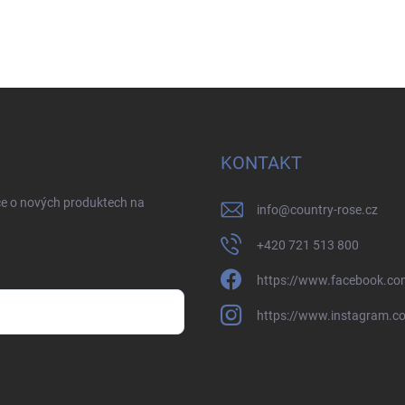
KONTAKT
ce o nových produktech na
info
@
country-rose.cz
+420 721 513 800
https://www.facebook.co
https://www.instagram.c
sobních údajů