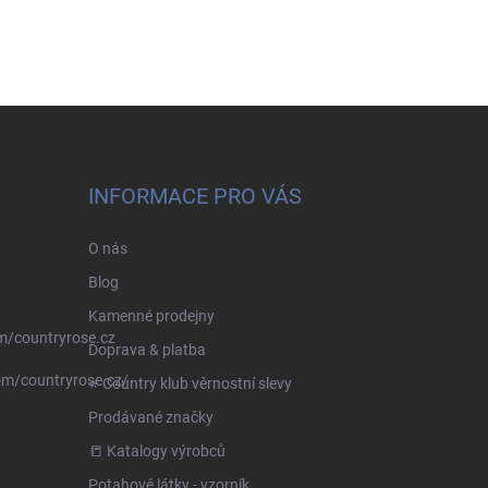
INFORMACE PRO VÁS
O nás
Blog
Kamenné prodejny
m/countryrose.cz
Doprava & platba
om/countryrose.cz/
⭐️ Country klub věrnostní slevy
Prodávané značky
📒 Katalogy výrobců
Potahové látky - vzorník