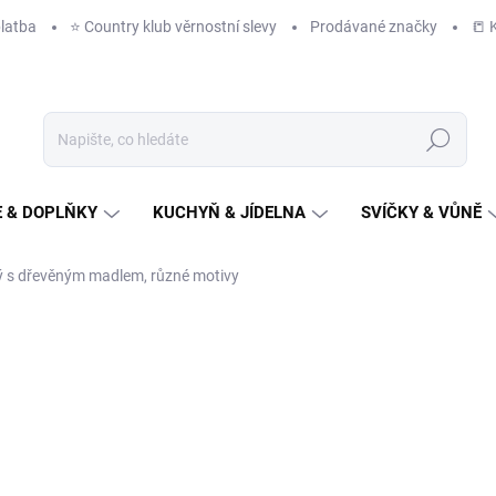
latba
⭐️ Country klub věrnostní slevy
Prodávané značky
📒 
Hledat
 & DOPLŇKY
KUCHYŇ & JÍDELNA
SVÍČKY & VŮNĚ
ý s dřevěným madlem, různé motivy
NAČKA:
ESSCHERT DESIGN
287 Kč
/ ks
237 Kč bez DPH
Měrná
ZVOLTE VARIANTU
cena: