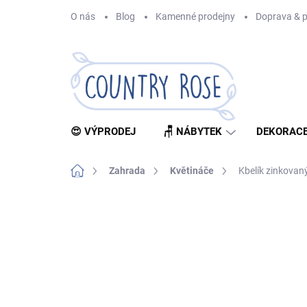
Přejít
O nás
Blog
Kamenné prodejny
Doprava & p
na
obsah
😍 VÝPRODEJ
🪑 NÁBYTEK
DEKORACE
Domů
Zahrada
Květináče
Kbelík zinkovan
Neohodnoceno
Podrobnosti hodnocení
Z