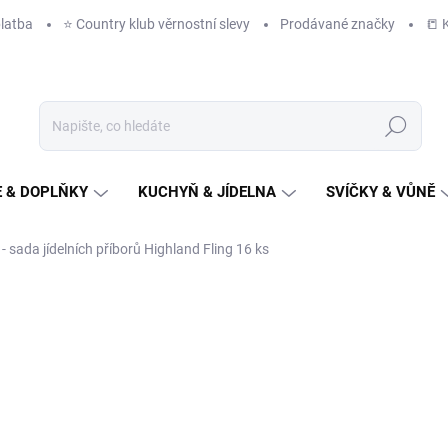
latba
⭐️ Country klub věrnostní slevy
Prodávané značky
📒 
Hledat
 & DOPLŇKY
KUCHYŇ & JÍDELNA
SVÍČKY & VŮNĚ
 - sada jídelních příborů Highland Fling 16 ks
NAČKA:
KATIE ALICE
1 990 Kč
/ ks
ZDARMA
1 645 Kč bez DPH
Měrná
IHNED K ODESLÁNÍ
(1 KS)
cena: