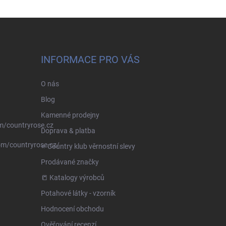
INFORMACE PRO VÁS
O nás
Blog
Kamenné prodejny
m/countryrose.cz
Doprava & platba
om/countryrose.cz/
⭐️ Country klub věrnostní slevy
Prodávané značky
📒 Katalogy výrobců
Potahové látky - vzorník
Hodnocení obchodu
Ověřování recenzí