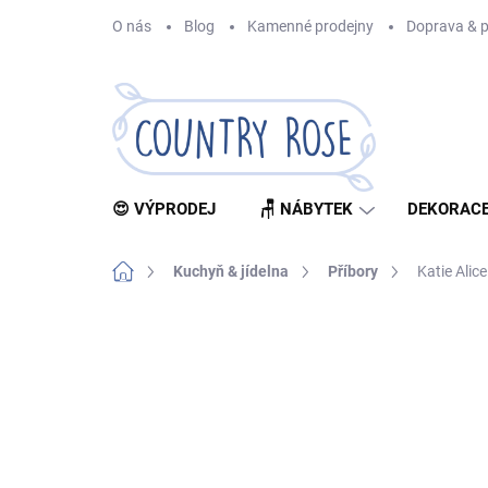
Přejít
O nás
Blog
Kamenné prodejny
Doprava & p
na
obsah
😍 VÝPRODEJ
🪑 NÁBYTEK
DEKORACE
Domů
Kuchyň & jídelna
Příbory
Katie Alice
Neohodnoceno
Podrobnosti hodnocení
Z