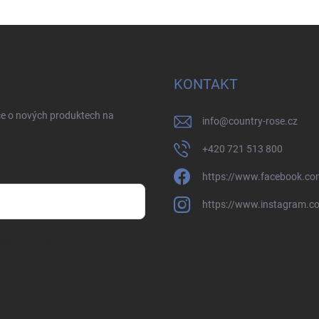
KONTAKT
ce o nových produktech na
info
@
country-rose.cz
+420 721 513 800
https://www.facebook.co
https://www.instagram.c
sobních údajů