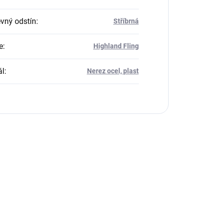
vný odstín
:
Stříbrná
e
:
Highland Fling
ál
:
Nerez ocel, plast