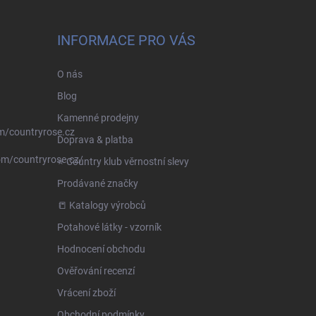
INFORMACE PRO VÁS
O nás
Blog
Kamenné prodejny
m/countryrose.cz
Doprava & platba
om/countryrose.cz/
⭐️ Country klub věrnostní slevy
Prodávané značky
📒 Katalogy výrobců
Potahové látky - vzorník
Hodnocení obchodu
Ověřování recenzí
Vrácení zboží
Obchodní podmínky