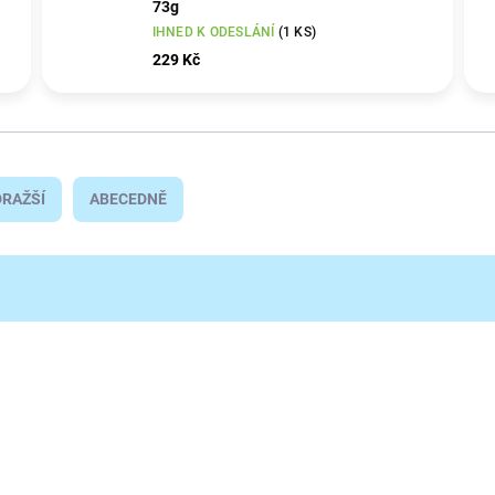
73g
IHNED K ODESLÁNÍ
(1 KS)
229 Kč
RAŽŠÍ
ABECEDNĚ