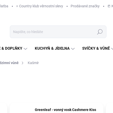
latba
⭐️ Country klub věrnostní slevy
Prodávané značky
📒 
Hledat
 & DOPLŇKY
KUCHYŇ & JÍDELNA
SVÍČKY & VŮNĚ
dzimní vůně
Kašmír
Greenleaf - vonný vosk Cashmere Kiss