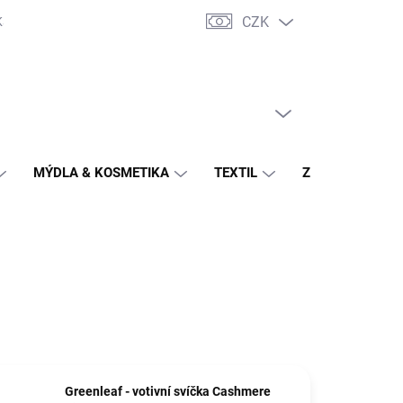
CZK
Katalogy výrobců
Potahové látky - vzorník
Hodnocení obchodu
PRÁZDNÝ KOŠÍK
NÁKUPNÍ
KOŠÍK
MÝDLA & KOSMETIKA
TEXTIL
ZAHRADA
Greenleaf - votivní svíčka Cashmere