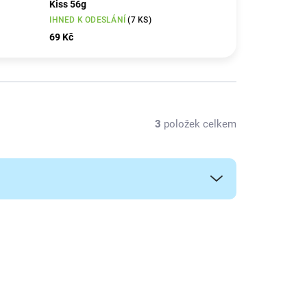
Kiss 56g
IHNED K ODESLÁNÍ
(7 KS)
69 Kč
3
položek celkem