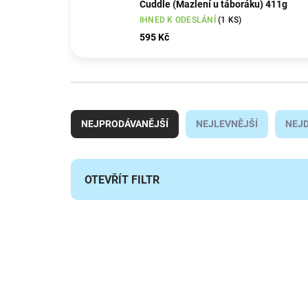
Cuddle (Mazlení u táboráku) 411g
IHNED K ODESLÁNÍ
(1 KS)
595 Kč
Ř
a
NEJPRODÁVANĚJŠÍ
NEJLEVNĚJŠÍ
NEJD
z
e
n
í
OTEVŘÍT FILTR
p
r
V
o
ý
PODZIMNÍ VŮNĚ
d
p
u
i
k
s
t
p
ů