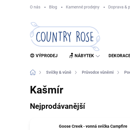
Přejít
O nás
Blog
Kamenné prodejny
Doprava & p
na
obsah
😍 VÝPRODEJ
🪑 NÁBYTEK
DEKORACE
Domů
Svíčky & vůně
Průvodce vůněmi
Po
Kašmír
Nejprodávanější
Goose Creek - vonná svíčka Campfire