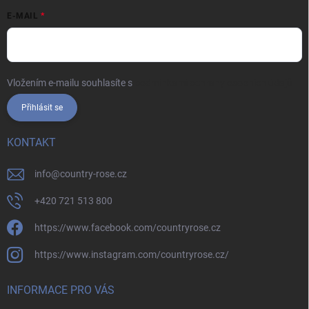
E-MAIL
Vložením e-mailu souhlasíte s
podmínkami ochrany osobních údajů
Přihlásit se
KONTAKT
info
@
country-rose.cz
+420 721 513 800
https://www.facebook.com/countryrose.cz
https://www.instagram.com/countryrose.cz/
INFORMACE PRO VÁS