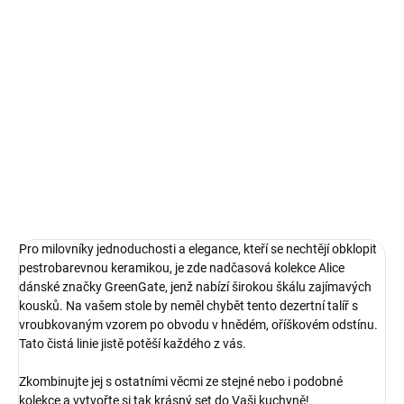
350 ml
239 Kč
Do košíku
Nádherná kolekce porcelánového
nádobí s vroubky Alice od dánské
značky Green Gate rozzáří vaši
kuchyni! Hrneček s ouškem v
odstínu oříškově hnědé je ideální
na kávu...
Pro milovníky jednoduchosti a elegance, kteří se nechtějí obklopit
pestrobarevnou keramikou, je zde nadčasová kolekce Alice
dánské značky GreenGate, jenž nabízí širokou škálu zajímavých
kousků. Na vašem stole by neměl chybět tento dezertní talíř s
vroubkovaným vzorem po obvodu v
hnědém, oříškovém odstínu.
Tato čistá linie jistě potěší každého z vás.
Zkombinujte jej s ostatními věcmi ze stejné nebo i podobné
kolekce a vytvořte si tak krásný set do Vaši kuchyně!