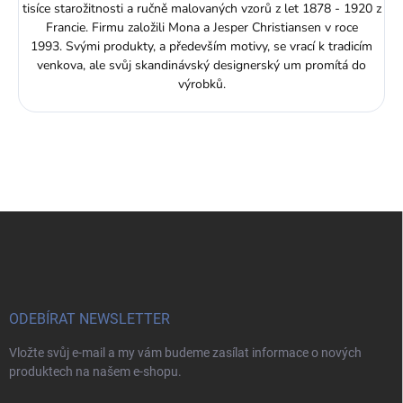
tisíce starožitnosti a ručně malovaných vzorů z let 1878 - 1920 z
Francie. Firmu založili Mona a Jesper Christiansen v roce
1993. Svými produkty, a především motivy, se vrací k tradicím
venkova, ale svůj skandinávský designerský um promítá do
výrobků.
Z
á
p
a
t
í
ODEBÍRAT NEWSLETTER
Vložte svůj e-mail a my vám budeme zasílat informace o nových
produktech na našem e-shopu.