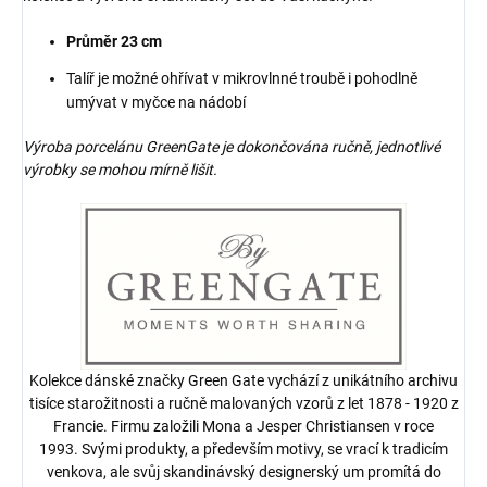
Průměr 23 cm
Talíř je možné ohřívat v mikrovlnné troubě i pohodlně
umývat v myčce na nádobí
Výroba porcelánu GreenGate je dokončována ručně, jednotlivé
výrobky se mohou mírně lišit.
Kolekce dánské značky Green Gate vychází z unikátního archivu
tisíce starožitnosti a ručně malovaných vzorů z let 1878 - 1920 z
Francie. Firmu založili Mona a Jesper Christiansen v roce
1993. Svými produkty, a především motivy, se vrací k tradicím
venkova, ale svůj skandinávský designerský um promítá do