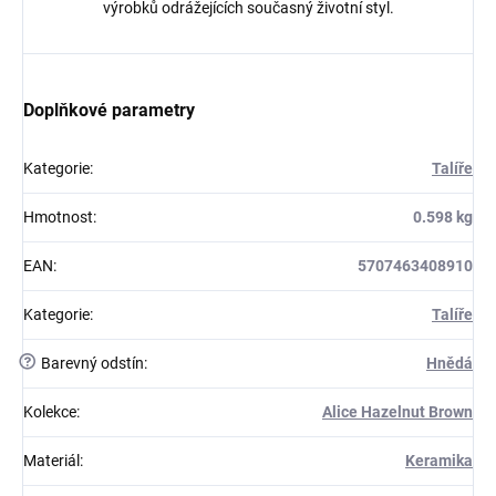
výrobků odrážejících současný životní styl.
Doplňkové parametry
Kategorie
:
Talíře
Hmotnost
:
0.598 kg
EAN
:
5707463408910
Kategorie
:
Talíře
?
Barevný odstín
:
Hnědá
Kolekce
:
Alice Hazelnut Brown
Materiál
:
Keramika