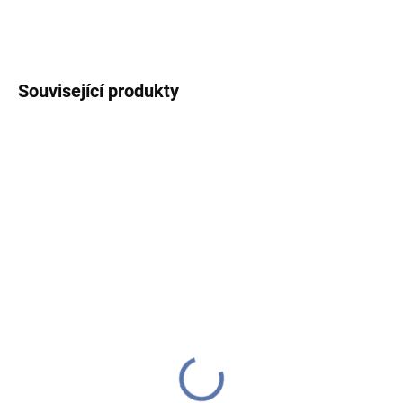
ZEPTAT SE
HLÍDAT
Související produkty
IHNED K ODESLÁNÍ
(1 KS)
Green Gate -
porcelánový latte hrnek
Alice Hazelnut Brown