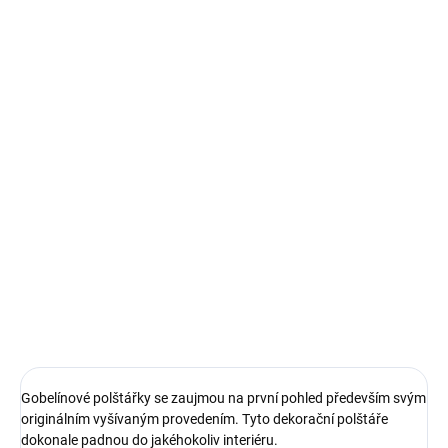
7.8.2026
MOŽNOSTI
DORUČENÍ
−
+
Přidat do košíku
Gobelínové polštářky se zaujmou na první pohled především svým
originálním vyšívaným provedením. Tyto dekorační polštáře
dokonale padnou do jakéhokoliv interiéru. Velice kvalitní a
příjemný materiál. Vyrobeno na Slovensku.
DETAILNÍ INFORMACE
ZEPTAT SE
HLÍDAT
Gobelínové polštářky se zaujmou na první pohled především svým
originálním vyšívaným provedením. Tyto dekorační polštáře
dokonale padnou do jakéhokoliv interiéru.