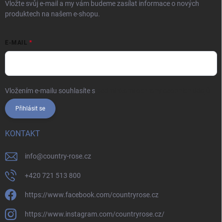
Vložte svůj e-mail a my vám budeme zasílat informace o nových
produktech na našem e-shopu.
E-MAIL
Vložením e-mailu souhlasíte s
podmínkami ochrany osobních údajů
Přihlásit se
KONTAKT
info
@
country-rose.cz
+420 721 513 800
https://www.facebook.com/countryrose.cz
https://www.instagram.com/countryrose.cz/