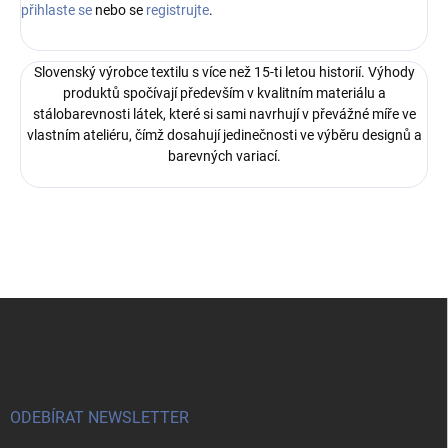
přihlaste se
nebo se
registrujte
.
Slovenský výrobce textilu s více než 15-ti letou historií. Výhody
produktů spočívají především v kvalitním materiálu a
stálobarevnosti látek, které si sami navrhují v převážné míře ve
vlastním ateliéru, čímž dosahují jedinečnosti ve výběru designů a
barevných variací.
Z
á
p
a
t
í
ODEBÍRAT NEWSLETTER