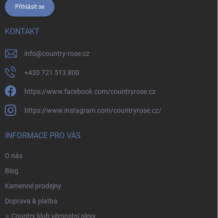
Přihlásit se
KONTAKT
info
@
country-rose.cz
+420 721 513 800
https://www.facebook.com/countryrose.cz
https://www.instagram.com/countryrose.cz/
INFORMACE PRO VÁS
O nás
Blog
Kamenné prodejny
Doprava & platba
⭐️ Country klub věrnostní slevy