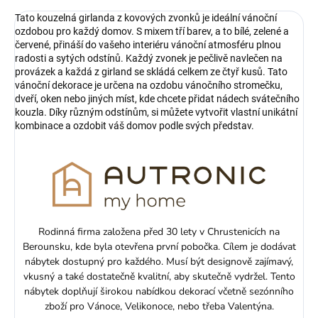
Tato kouzelná girlanda z kovových zvonků je ideální vánoční
ozdobou pro každý domov. S mixem tří barev, a to bílé, zelené a
červené, přináší do vašeho interiéru vánoční atmosféru plnou
radosti a sytých odstínů. Každý zvonek je pečlivě navlečen na
provázek a každá z girland se skládá celkem ze čtyř kusů. Tato
vánoční dekorace je určena na ozdobu vánočního stromečku,
dveří, oken nebo jiných míst, kde chcete přidat nádech svátečního
kouzla. Díky různým odstínům, si můžete vytvořit vlastní unikátní
kombinace a ozdobit váš domov podle svých představ.
Rodinná firma založena před 30 lety v Chrustenicích na
Berounsku, kde byla otevřena první pobočka. Cílem je dodávat
nábytek dostupný pro každého. Musí být designově zajímavý,
vkusný a také dostatečně kvalitní, aby skutečně vydržel. Tento
nábytek doplňují širokou nabídkou dekorací včetně sezónního
zboží pro Vánoce, Velikonoce, nebo třeba Valentýna.