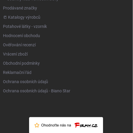
Prodávané značky
📒 Katalogy výrobců
Potahové látky - vzorník
Hodnocení obchodu
Ověřování recenzí
Vrácení zboží
Obchodní podmínky
Reklamační řád
Ochrana osobních údajů
Ochrana osobních údajů - Biano Star