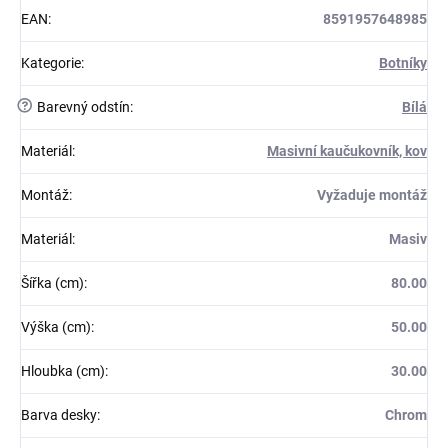
EAN
:
8591957648985
Kategorie
:
Botníky
?
Barevný odstín
:
Bílá
Materiál
:
Masivní kaučukovník, kov
Montáž
:
Vyžaduje montáž
Materiál
:
Masiv
Šířka (cm)
:
80.00
Výška (cm)
:
50.00
Hloubka (cm)
:
30.00
Barva desky
:
Chrom