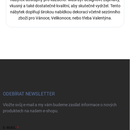
vkusný a také dostatečně kvalitní, aby skutečně vydržel. Tento
nábytek doplňují širokou nabídkou dekorací včetně sezónního
zboží pro Vánoce, Velikonoce, nebo třeba Valentýna.
Z
á
p
a
t
í
ODEBÍRAT NEWSLETTER
Vložte svůj e-mail a my vám budeme zasílat informace o nových
produktech na našem e-shopu.
E-MAIL