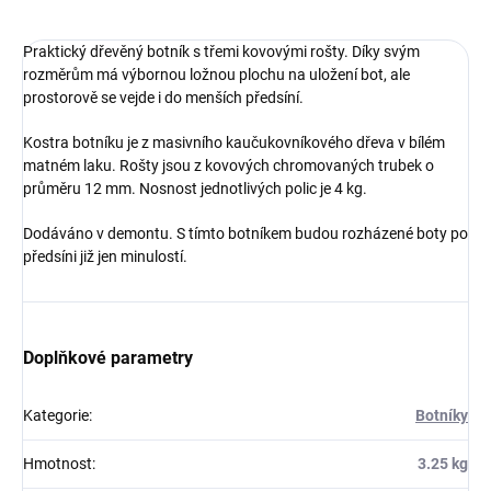
Praktický dřevěný botník s třemi kovovými rošty. Díky svým
rozměrům má výbornou ložnou plochu na uložení bot, ale
prostorově se vejde i do menších předsíní.
Kostra botníku je z masivního kaučukovníkového dřeva v bílém
matném laku. Rošty jsou z kovových chromovaných trubek o
průměru 12 mm. Nosnost jednotlivých polic je 4 kg.
Dodáváno v demontu. S tímto botníkem budou rozházené boty po
předsíni již jen minulostí.
Doplňkové parametry
Kategorie
:
Botníky
Hmotnost
:
3.25 kg