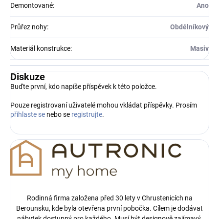
Demontované
:
Ano
Průřez nohy
:
Obdélníkový
Materiál konstrukce
:
Masiv
Diskuze
Buďte první, kdo napíše příspěvek k této položce.
Pouze registrovaní uživatelé mohou vkládat příspěvky. Prosím
přihlaste se
nebo se
registrujte
.
Rodinná firma založena před 30 lety v Chrustenicích na
Berounsku, kde byla otevřena první pobočka.
Cílem je dodávat
nábytek dostupný pro každého. Musí být designově zajímavý,