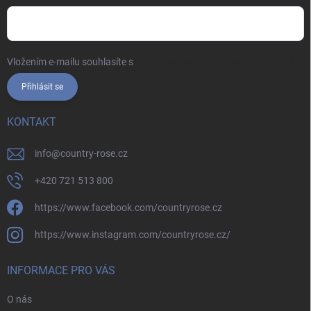
Vložením e-mailu souhlasíte s
podmínkami ochrany osobních údajů
Přihlásit se
KONTAKT
info
@
country-rose.cz
+420 721 513 800
https://www.facebook.com/countryrose.cz
https://www.instagram.com/countryrose.cz/
INFORMACE PRO VÁS
O nás