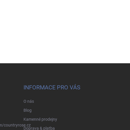
INFORMACE PRO VÁS
O nás
Blog
Kamenné prodejny
m/countryrose.cz
Doprava & platba