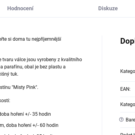
Hodnocení
Diskuze
ořte si doma tu nejpříjemnější
Dop
 tvaru válce jsou vyrobeny z kvalitního
a parafínu, obal je bez plastu a
Katego
išný tuk.
tínu "Misty Pink".
EAN
:
ostí:
Katego
doba hoření +/- 35 hodin
?
Bare
cm, doba hoření +/- 60 hodin