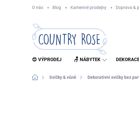
Přejít
O nás
Blog
Kamenné prodejny
Doprava & p
na
obsah
😍 VÝPRODEJ
🪑 NÁBYTEK
DEKORACE
Domů
Svíčky & vůně
Dekorativní svíčky bez p
Neohodnoceno
Podrobnosti hodnocení
Z