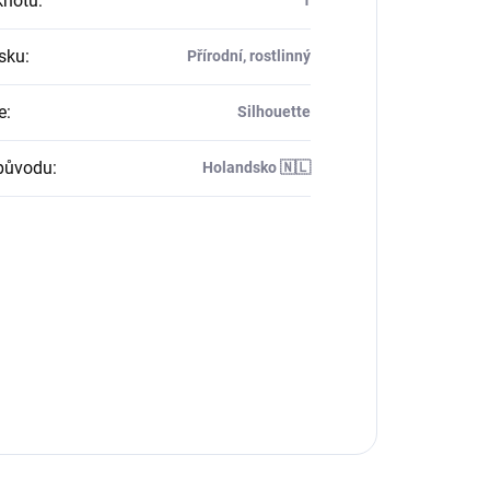
knotů
:
1
sku
:
Přírodní, rostlinný
e
:
Silhouette
původu
:
Holandsko 🇳🇱