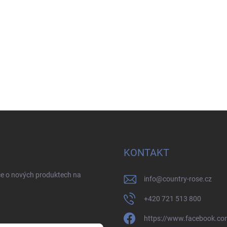
KONTAKT
ce o nových produktech na
info
@
country-rose.cz
+420 721 513 800
https://www.facebook.co