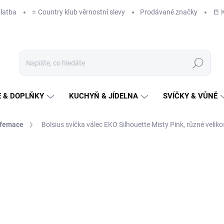
latba
⭐️ Country klub věrnostní slevy
Prodávané značky
📒 
Hledat
 & DOPLŇKY
KUCHYŇ & JÍDELNA
SVÍČKY & VŮNĚ
arfemace
Bolsius svíčka válec EKO Silhouette Misty Pink, různé veliko
NAČKA:
BOLSIUS
od
99 Kč
/ ks
od
82 Kč
bez DPH
Měrná
ZVOLTE VARIANTU
cena: