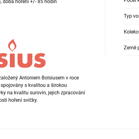
Počet 
, doba hoření +/- 85 hodin
Typ vo
Kolekc
Země 
 založený Antoniem Bolsiusem v roce
 spojovány s kvalitou a širokou
ky na kvalitu surovin, jejich zpracování
sti hoření svíčky.