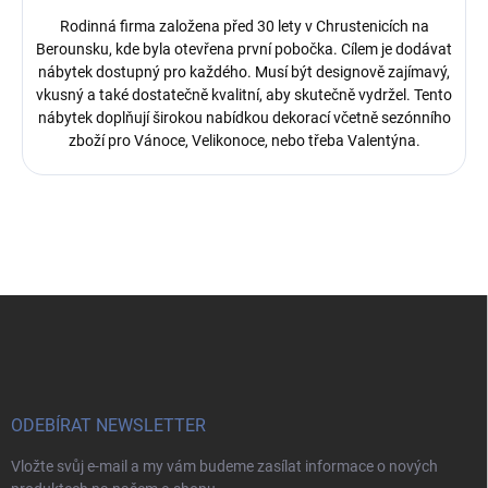
Rodinná firma založena před 30 lety v Chrustenicích na
Berounsku, kde byla otevřena první pobočka.
Cílem je dodávat
nábytek dostupný pro každého. Musí být designově zajímavý,
vkusný a také dostatečně kvalitní, aby skutečně vydržel. Tento
nábytek doplňují širokou nabídkou dekorací včetně sezónního
zboží pro Vánoce, Velikonoce, nebo třeba Valentýna.
Z
á
p
a
t
í
ODEBÍRAT NEWSLETTER
Vložte svůj e-mail a my vám budeme zasílat informace o nových