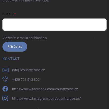
produktech na našem e-shopu.
E-MAIL
Vložením e-mailu souhlasíte s
podmínkami ochrany osobních údajů
Přihlásit se
KONTAKT
info
@
country-rose.cz
+420 721 513 800
https://www.facebook.com/countryrose.cz
https://www.instagram.com/countryrose.cz/