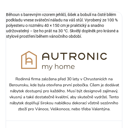
Běhoun s barevným vzorem jehličí, šišek a bobulí na čistě bílém
podkladu vnese sváteční náladu na váš stůl. Vyrobený ze 100 %
polyesteru o rozměru 40 × 150 cm je praktický a snadno
udržovatelný – lze ho prát na 30 °C. Skvělý doplněk pro krásné a
stylové prostření během vánočního období.
Rodinná firma založena před 30 lety v Chrustenicích na
Berounsku, kde byla otevřena první pobočka. Cílem je dodávat
nábytek dostupný pro každého. Musí být designově zajímavý,
vkusný a také dostatečně kvalitní, aby skutečně vydržel. Tento
nábytek doplňují širokou nabídkou dekorací včetně sezónního
zboží pro Vánoce, Velikonoce, nebo třeba Valentýna.