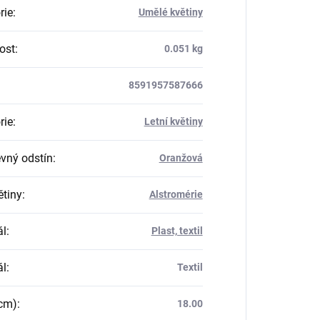
rie
:
Umělé květiny
ost
:
0.051 kg
8591957587666
rie
:
Letní květiny
vný odstín
:
Oranžová
ětiny
:
Alstromérie
ál
:
Plast, textil
ál
:
Textil
(cm)
:
18.00