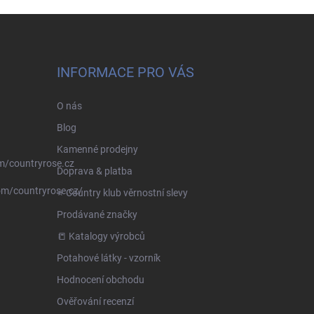
INFORMACE PRO VÁS
O nás
Blog
Kamenné prodejny
m/countryrose.cz
Doprava & platba
om/countryrose.cz/
⭐️ Country klub věrnostní slevy
Prodávané značky
📒 Katalogy výrobců
Potahové látky - vzorník
Hodnocení obchodu
Ověřování recenzí