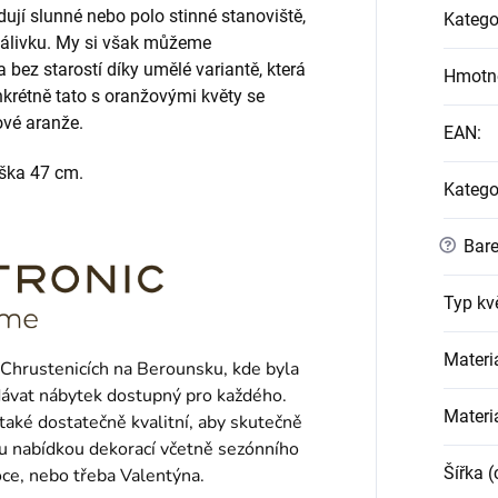
ují slunné nebo polo stinné stanoviště,
Katego
álivku. My si však můžeme
 bez starostí díky umělé variantě, která
Hmotn
onkrétně tato s oranžovými květy se
ové aranže.
EAN
:
ýška 47 cm.
Katego
?
Bare
Typ kv
Materi
 Chrustenicích na Berounsku, kde byla
dávat nábytek dostupný pro každého.
Materi
také dostatečně kvalitní, aby skutečně
ou nabídkou dekorací včetně sezónního
Šířka 
oce, nebo třeba Valentýna.