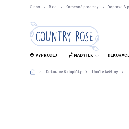
Přejít
O nás
Blog
Kamenné prodejny
Doprava & p
na
obsah
😍 VÝPRODEJ
🪑 NÁBYTEK
DEKORACE
Domů
Dekorace & doplňky
Umělé květiny
Neohodnoceno
Podrobnosti hodnocení
Z