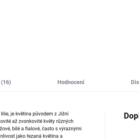
Do košíku
Do košíku
ce z umělých fialových
Kytice z umělých fialových
romérií je skvělou dekorací,
alstromérií je skvělou dekorací
rá přináší nekonečnou krásu a
která přináší nekonečnou krá
st. Je skvělou volbou pro ty,
radost. Je skvělou volbou pro 
í chtějí mít krásné květiny bez
kteří chtějí mít krásné květiny
ostí a...
starostí a...
(16)
Hodnocení
Di
ilie, je květina původem z Jižní
Dop
ovité až zvonkovité květy různých
žové, bílé a fialové, často s výraznými
nlivost jako řezaná květina a