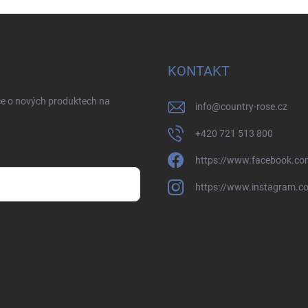
KONTAKT
ce o nových produktech na
info
@
country-rose.cz
+420 721 513 800
https://www.facebook.co
https://www.instagram.c
sobních údajů