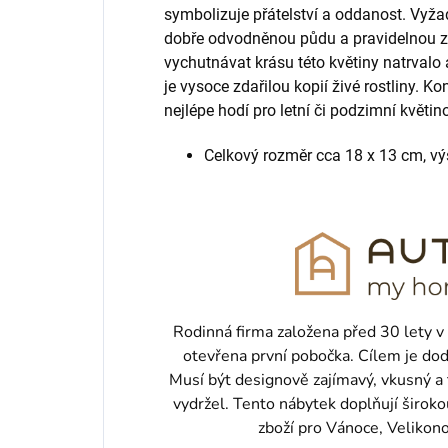
symbolizuje přátelství a oddanost. Vyžad
dobře odvodněnou půdu a pravidelnou z
vychutnávat krásu této květiny natrvalo a
je vysoce zdařilou kopií živé rostliny. K
nejlépe hodí pro letní či podzimní květin
Celkový rozměr cca 18 x 13 cm, v
Rodinná firma založena před 30 lety v
otevřena první pobočka. Cílem je do
Musí být designově zajímavý, vkusný a 
vydržel. Tento nábytek doplňují širok
zboží pro Vánoce, Velikon