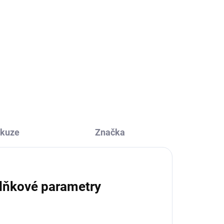
,
su a
ty,
 bez
skuze
Značka
lňkové parametry