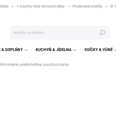
latba
⭐️ Country klub věrnostní slevy
Prodávané značky
📒 
Hledat
 & DOPLŇKY
KUCHYŇ & JÍDELNA
SVÍČKY & VŮNĚ
Alstromérie, umělá květina, oranžová barva
NAČKA:
AUTRONIC
86 Kč
/ ks
71 Kč bez DPH
Měrná
DODÁME DO TÝDNE
(>10 K
cena: