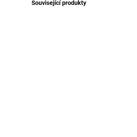
Související produkty
DODÁME DO TÝDNE
(>10 KS)
Alstromérie, umělá
Als
květina, barva červeno-
umě
žlutá
79
123 Kč