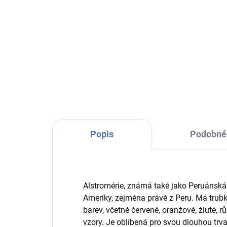
Do košíku
Kyti
alst
Udělejte si radost pořízením
kte
nevadnoucí krásy v podobě umělé
rado
řezané květiny a oživte svůj
kteř
interiér, či jiné zvolené místo,
star
nádhernými květy a barvami.
Nechť je právě tato...
Popis
Podobné 
Alstromérie, známá také jako Peruánská l
Ameriky, zejména právě z Peru. Má trubk
barev, včetně červené, oranžové, žluté, rů
vzory. Je oblíbená pro svou dlouhou trva