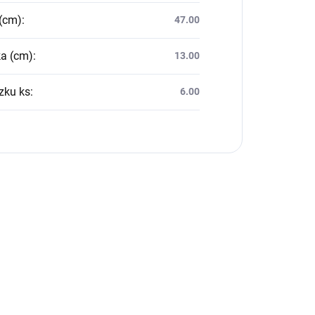
(cm)
:
47.00
a (cm)
:
13.00
zku ks
:
6.00